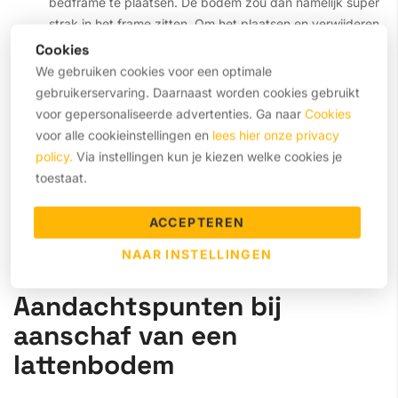
bedframe te plaatsen. De bodem zou dan namelijk super
strak in het frame zitten. Om het plaatsen en verwijderen
van de lattenbodem wat eenvoudiger te maken is zowel
Cookies
in de lengte als de breedte een paar centimeter
We gebruiken cookies voor een optimale
weggelaten.
gebruikerservaring. Daarnaast worden cookies gebruikt
voor gepersonaliseerde advertenties. Ga naar
Cookies
Speling voor de bed design:
net als matrassen zijn
voor alle cookieinstellingen en
lees hier onze privacy
bedden er in allerlei soorten en maten. Hierbij geldt ook
policy.
Via instellingen kun je kiezen welke cookies je
dat het ene bedframe soms net wat meer ruimte biedt
toestaat.
voor de lattenbodem dan een ander. Om te voorkomen
dat de designers van een bed in de knoop kopen met de
ACCEPTEREN
afmetingen is er gekozen voor een paar centimeter
NAAR INSTELLINGEN
speling.
Aandachtspunten bij
aanschaf van een
lattenbodem