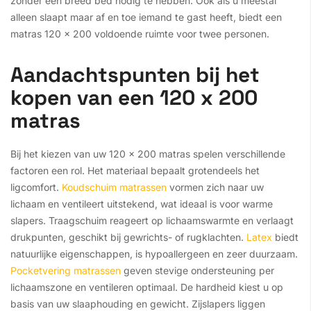
zonder een breed bed nodig te hebben. Ook als u meestal
alleen slaapt maar af en toe iemand te gast heeft, biedt een
matras 120 x 200 voldoende ruimte voor twee personen.
Aandachtspunten bij het
kopen van een 120 x 200
matras
Bij het kiezen van uw 120 x 200 matras spelen verschillende
factoren een rol. Het materiaal bepaalt grotendeels het
ligcomfort.
Koudschuim matrassen
vormen zich naar uw
lichaam en ventileert uitstekend, wat ideaal is voor warme
slapers. Traagschuim reageert op lichaamswarmte en verlaagt
drukpunten, geschikt bij gewrichts- of rugklachten.
Latex
biedt
natuurlijke eigenschappen, is hypoallergeen en zeer duurzaam.
Pocketvering matrassen
geven stevige ondersteuning per
lichaamszone en ventileren optimaal. De hardheid kiest u op
basis van uw slaaphouding en gewicht. Zijslapers liggen