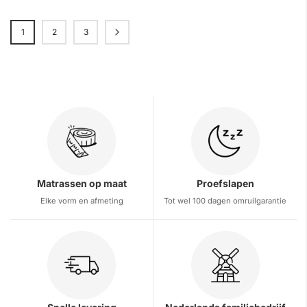
Pagina
1
2
3
Pagina
Pagina
Pagina
Volgende
U lees momenteel pagina
Matrassen op maat
Proefslapen
Elke vorm en afmeting
Tot wel 100 dagen omruilgarantie