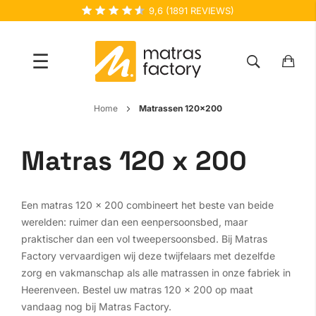
9,6
(
1891
REVIEWS)
☰
Ga
Home
Matrassen 120x200
naar
de
Matras 120 x 200
inhoud
Een matras 120 x 200 combineert het beste van beide
werelden: ruimer dan een eenpersoonsbed, maar
praktischer dan een vol tweepersoonsbed. Bij Matras
Factory vervaardigen wij deze twijfelaars met dezelfde
zorg en vakmanschap als alle matrassen in onze fabriek in
Heerenveen. Bestel uw matras 120 x 200 op maat
vandaag nog bij Matras Factory.