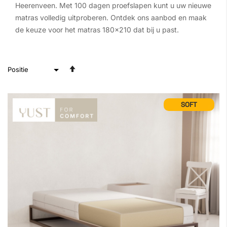
Heerenveen. Met 100 dagen proefslapen kunt u uw nieuwe
matras volledig uitproberen. Ontdek ons aanbod en maak
de keuze voor het matras 180x210 dat bij u past.
Van
hoog
naar
laag
SOFT
sorteren