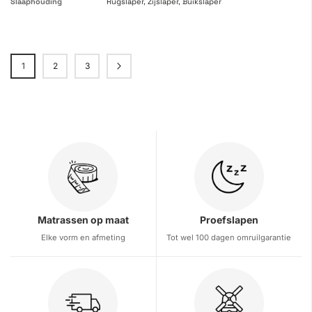
Slaaphouding
Rugslaper, Zijslaper, Buikslaper
Pagina
1
2
3
Pagina
Pagina
Pagina
Volgende
U lees momenteel pagina
Matrassen op maat
Proefslapen
Elke vorm en afmeting
Tot wel 100 dagen omruilgarantie