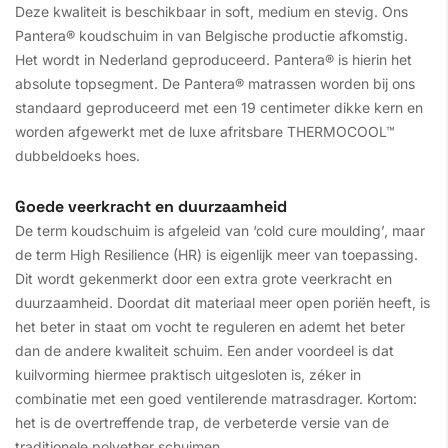
Deze kwaliteit is beschikbaar in soft, medium en stevig. Ons
Pantera® koudschuim in van Belgische productie afkomstig.
Het wordt in Nederland geproduceerd. Pantera® is hierin het
absolute topsegment. De Pantera® matrassen worden bij ons
standaard geproduceerd met een 19 centimeter dikke kern en
worden afgewerkt met de luxe afritsbare THERMOCOOL™
dubbeldoeks hoes.
Goede veerkracht en duurzaamheid
De term koudschuim is afgeleid van ‘cold cure moulding’, maar
de term High Resilience (HR) is eigenlijk meer van toepassing.
Dit wordt gekenmerkt door een extra grote veerkracht en
duurzaamheid. Doordat dit materiaal meer open poriën heeft, is
het beter in staat om vocht te reguleren en ademt het beter
dan de andere kwaliteit schuim. Een ander voordeel is dat
kuilvorming hiermee praktisch uitgesloten is, zéker in
combinatie met een goed ventilerende matrasdrager. Kortom:
het is de overtreffende trap, de verbeterde versie van de
traditionele polyether schuimen.