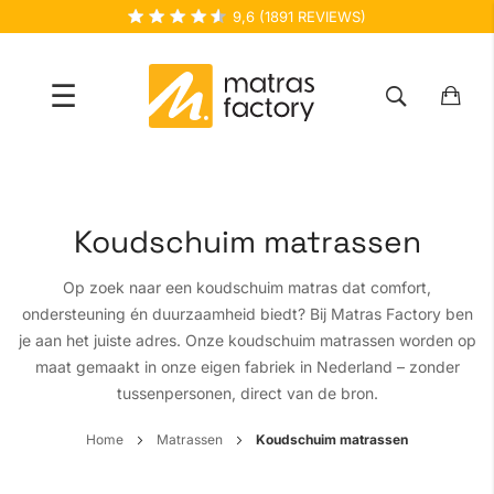
9,6
(
1891
REVIEWS)
☰
Ga
naar
de
Koudschuim matrassen
inhoud
Op zoek naar een koudschuim matras dat comfort,
ondersteuning én duurzaamheid biedt? Bij Matras Factory ben
je aan het juiste adres. Onze koudschuim matrassen worden op
maat gemaakt in onze eigen fabriek in Nederland – zonder
tussenpersonen, direct van de bron.
Home
Matrassen
Koudschuim matrassen