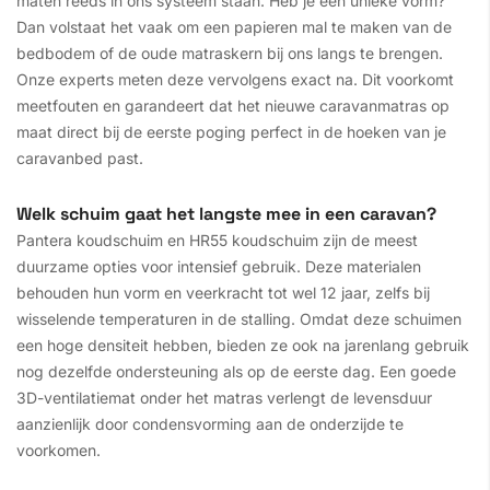
maten reeds in ons systeem staan. Heb je een unieke vorm?
Dan volstaat het vaak om een papieren mal te maken van de
bedbodem of de oude matraskern bij ons langs te brengen.
Onze experts meten deze vervolgens exact na. Dit voorkomt
meetfouten en garandeert dat het nieuwe caravanmatras op
maat direct bij de eerste poging perfect in de hoeken van je
caravanbed past.
Welk schuim gaat het langste mee in een caravan?
Pantera koudschuim en HR55 koudschuim zijn de meest
duurzame opties voor intensief gebruik. Deze materialen
behouden hun vorm en veerkracht tot wel 12 jaar, zelfs bij
wisselende temperaturen in de stalling. Omdat deze schuimen
een hoge densiteit hebben, bieden ze ook na jarenlang gebruik
nog dezelfde ondersteuning als op de eerste dag. Een goede
3D-ventilatiemat onder het matras verlengt de levensduur
aanzienlijk door condensvorming aan de onderzijde te
voorkomen.