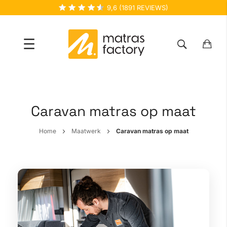
9,6
(
1891
REVIEWS)
☰
Ga
naar
de
Caravan matras op maat
inhoud
Home
Maatwerk
Caravan matras op maat