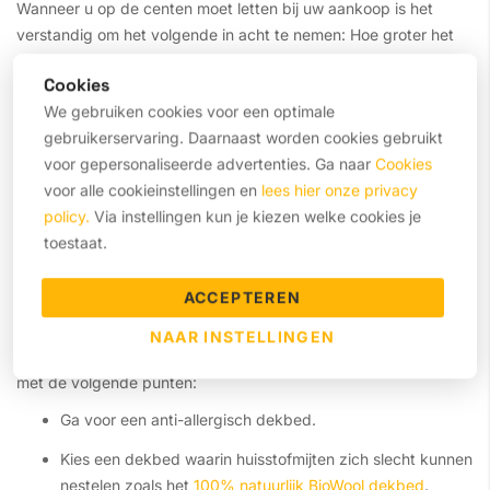
Wanneer u op de centen moet letten bij uw aankoop is het
verstandig om het volgende in acht te nemen: Hoe groter het
dekbed, hoe duurder. Maar op een tweepersoons bed kunt u
Cookies
natuurlijk niet 1 eenpersoons dekbed leggen. 2 eenpersoons
We gebruiken cookies voor een optimale
dekbedden zou wel kunnen. Dit biedt ook uitkomst wanneer u
gebruikerservaring. Daarnaast worden cookies gebruikt
of uw partner altijd dekbed inpikt. Heb u wat meer te
voor gepersonaliseerde advertenties. Ga naar
Cookies
besteden? Dan kan u voor een groter dekbed kiezen. Zo hebt u
voor alle cookieinstellingen en
lees hier onze privacy
meer voldoende dekbed om lekker onder weg te kruipen. Denk
policy.
Via instellingen kun je kiezen welke cookies je
er ook om dat u niet een te klein dekbed aanschaft. Het slaapt
toestaat.
natuurlijk niet lekker als uw voeten niet onder de deken passen.
Dekbed en allergieën&nbsp;
ACCEPTEREN
NAAR INSTELLINGEN
Hebt u last van een huisstofmijtallergie? Houdt dan rekening
met de volgende punten:
Ga voor een anti-allergisch dekbed.
Kies een dekbed waarin huisstofmijten zich slecht kunnen
nestelen zoals het
100% natuurlijk BioWool dekbed
.