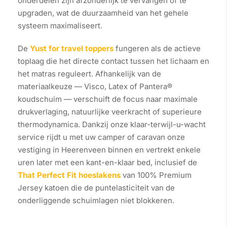
onderdelen zijn afzonderlijk te vervangen of te
upgraden, wat de duurzaamheid van het gehele
systeem maximaliseert.
De
Yust for travel toppers
fungeren als de actieve
toplaag die het directe contact tussen het lichaam en
het matras reguleert. Afhankelijk van de
materiaalkeuze — Visco, Latex of Pantera®
koudschuim — verschuift de focus naar maximale
drukverlaging, natuurlijke veerkracht of superieure
thermodynamica. Dankzij onze klaar-terwijl-u-wacht
service rijdt u met uw camper of caravan onze
vestiging in Heerenveen binnen en vertrekt enkele
uren later met een kant-en-klaar bed, inclusief de
That Perfect Fit hoeslakens
van 100% Premium
Jersey katoen die de puntelasticiteit van de
onderliggende schuimlagen niet blokkeren.