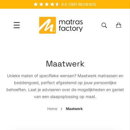
9,6
(
1891
REVIEWS)
☰
Ga
naar
de
Maatwerk
inhoud
Unieke maten of specifieke wensen? Maatwerk matrassen en
beddengoed, perfect afgestemd op jouw persoonlijke
behoeften. Laat je adviseren over de mogelijkheden en geniet
van een slaapoplossing op maat.
Home
Maatwerk