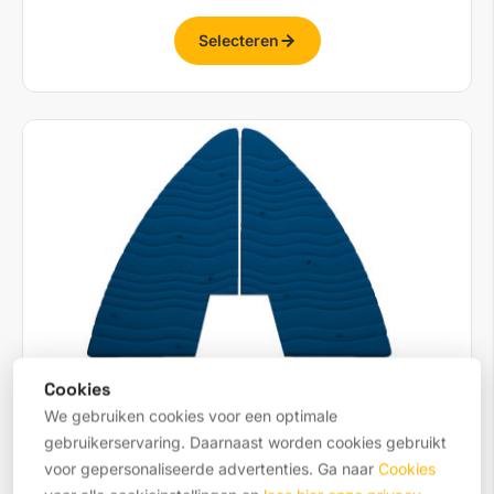
Selecteren
Cookies
Bootmatrassen op maat
We gebruiken cookies voor een optimale
gebruikerservaring. Daarnaast worden cookies gebruikt
Comfortabel slapen aan boord, op maat gesneden
voor gepersonaliseerde advertenties. Ga naar
Cookies