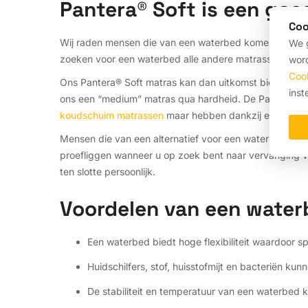
Pantera® Soft is een goed
Coo
Wij raden mensen die van een waterbed komen meest
We g
zoeken voor een waterbed alle andere matrassen al sne
word
Coo
Ons Pantera® Soft matras kan dan uitkomst bieden. Wa
inst
ons een “medium” matras qua hardheid. De Pantera® So
koudschuim matrassen
maar hebben dankzij een ander
Mensen die van een alternatief voor een waterbed zoek
proefliggen wanneer u op zoek bent naar vervanging va
ten slotte persoonlijk.
Voordelen van een water
Een waterbed biedt hoge flexibiliteit waardoor s
Huidschilfers, stof, huisstofmijt en bacteriën 
De stabiliteit en temperatuur van een waterbed ku