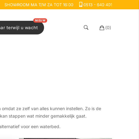
SHOWROOM MA T/M ZA TOT 16:00
0513 - 640 401
NIEUW
aar terwijl u wacht
(
0
)
dat ze zelf van alles kunnen instellen. Zo is de
it kan stappen wat minder gemakkelijk gaat.
lternatief voor een waterbed.