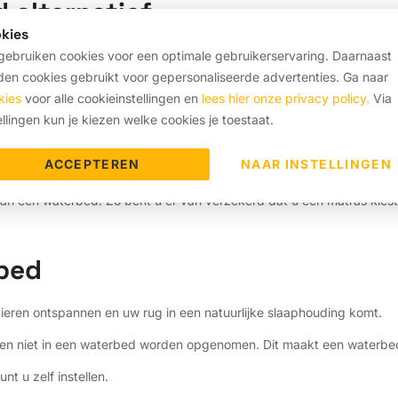
 alternatief
kies
al ons
Pantera® Soft matras
aan. Vaak vinden mensen die een alterna
ebruiken cookies voor een optimale gebruikerservaring. Daarnaast
l te hard aanvoelen.
en cookies gebruikt voor gepersonaliseerde advertenties. Ga naar
kies
voor alle cookieinstellingen en
lees hier onze privacy policy.
Via
t normaal gesproken elders als een "soft" matras wordt aangeboden,
ellingen kun je kiezen welke cookies je toestaat.
ft is een super zacht matras. Pantera® matrassen vallen binnen de
 productieproces verbeterde eigenschappen.
ACCEPTEREN
NAAR INSTELLINGEN
en ervaren het Pantera® Soft matras als comfortabel en zacht. Wij 
n een waterbed. Zo bent u er van verzekerd dat u een matras kiest 
bed
pieren ontspannen en uw rug in een natuurlijke slaaphouding komt.
kunnen niet in een waterbed worden opgenomen. Dit maakt een waterbe
nt u zelf instellen.