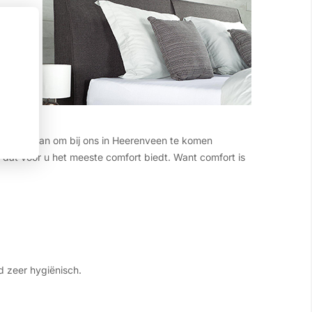
tief
 is bij
raden u aan om bij ons in Heerenveen te komen
dat voor u het meeste comfort biedt. Want comfort is
d zeer hygiënisch.