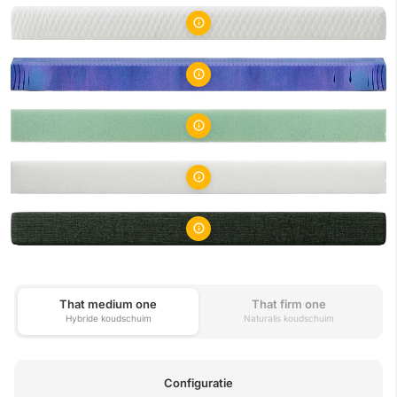
That medium one
That firm one
Hybride koudschuim
Naturalis koudschuim
Configuratie