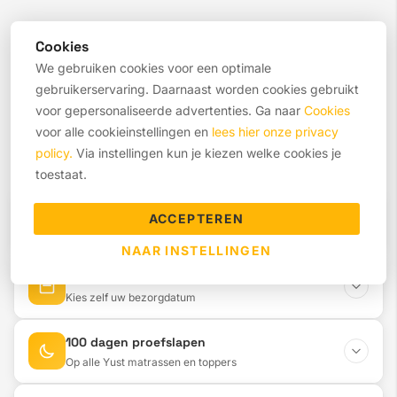
Cookies
€ 519,00
We gebruiken cookies voor een optimale
gebruikerservaring. Daarnaast worden cookies gebruikt
voor gepersonaliseerde advertenties. Ga naar
Cookies
IN WINKELWAGEN
voor alle cookieinstellingen en
lees hier onze privacy
policy.
Via instellingen kun je kiezen welke cookies je
toestaat.
Klaar terwijl u wacht
NIEUW
ACCEPTEREN
Binnen 2 uren gereed
NAAR INSTELLINGEN
Of binnen 1 Week geleverd
Uw Yust for travel matras wordt ter plekke op maat
Kies zelf uw bezorgdatum
gemaakt in onze fabriek in Heerenveen. Binnen 2 uur is
uw Yust for travel matras gereed om mee te nemen.
100 dagen proefslapen
Wij produceren uw Yust for travel matras direct na
Op alle Yust matrassen en toppers
bestelling in onze eigen fabriek in Heerenveen. Wanneer
Meer informatie
wij een mal van u nodig hebben voor de productie van