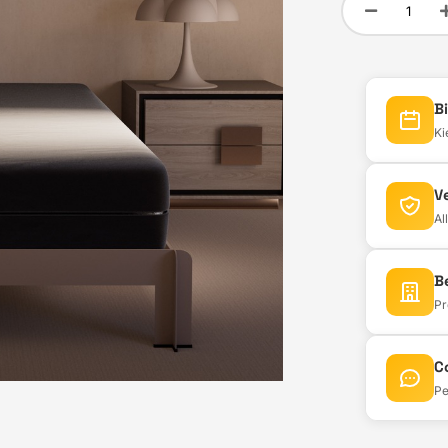
B
Ki
Wij pro
V
onze ei
Al
onze mat
kiest 
B
Pr
Bij Matra
betal
Deze Ma
C
onze sh
Pe
zelf. Onz
de perf