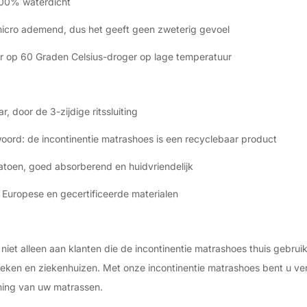
100% waterdicht
micro ademend, dus het geeft geen zweterig gevoel
r op 60 Graden Celsius-droger op lage temperatuur
r, door de 3-zijdige ritssluiting
oord: de incontinentie matrashoes is een recyclebaar product
katoen, goed absorberend en huidvriendelijk
Europese en gecertificeerde materialen
niet alleen aan klanten die de incontinentie matrashoes thuis gebru
inieken en ziekenhuizen. Met onze incontinentie matrashoes bent u v
ing van uw matrassen.