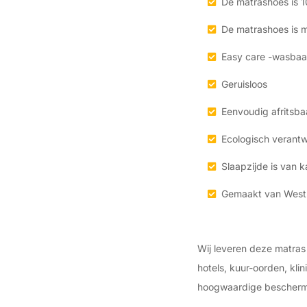
De matrashoes is 
De matrashoes is 
Easy care -wasbaa
Geruisloos
Eenvoudig afritsbaa
Ecologisch verantw
Slaapzijde is van 
Gemaakt van West 
Wij leveren deze matras 
hotels, kuur-oorden, kl
hoogwaardige bescherm