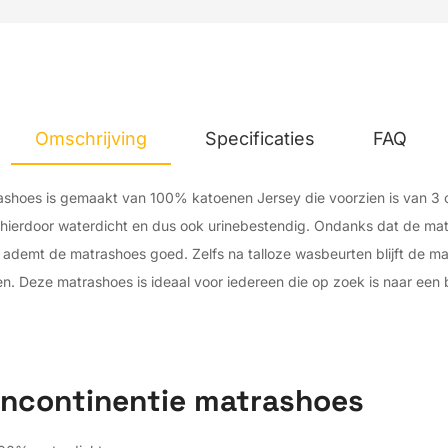
Heeft
slaapex
401
, st
Omschrijving
Specificaties
FAQ
rashoes is gemaakt van 100% katoenen Jersey die voorzien is van 3
 hierdoor waterdicht en dus ook urinebestendig. Ondanks dat de matr
en ademt de matrashoes goed. Zelfs na talloze wasbeurten blijft de 
 Deze matrashoes is ideaal voor iedereen die op zoek is naar een
incontinentie matrashoes