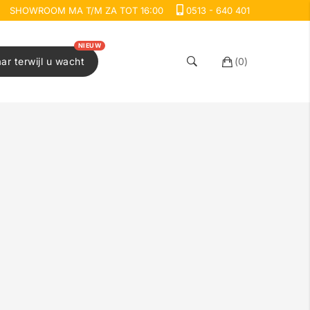
SHOWROOM MA T/M ZA TOT 16:00
0513 - 640 401
NIEUW
aar terwijl u wacht
(
0
)