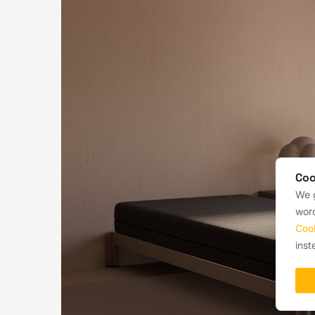
Coo
We g
word
Coo
inst