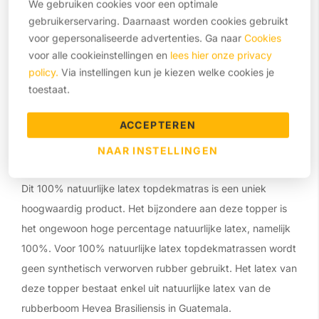
We gebruiken cookies voor een optimale
gebruikerservaring. Daarnaast worden cookies gebruikt
Neem contact op
voor gepersonaliseerde advertenties. Ga naar
Cookies
voor alle cookieinstellingen en
lees hier onze privacy
Omschrijving
policy.
Via instellingen kun je kiezen welke cookies je
toestaat.
Heerlijk zachte 100%
natuurlijk latex
ACCEPTEREN
topdekmatras 'Flores'
NAAR INSTELLINGEN
Dit 100% natuurlijke latex topdekmatras is een uniek
hoogwaardig product. Het bijzondere aan deze topper is
het ongewoon hoge percentage natuurlijke latex, namelijk
100%. Voor 100% natuurlijke latex topdekmatrassen wordt
geen synthetisch verworven rubber gebruikt. Het latex van
deze topper bestaat enkel uit natuurlijke latex van de
rubberboom Hevea Brasiliensis in Guatemala.