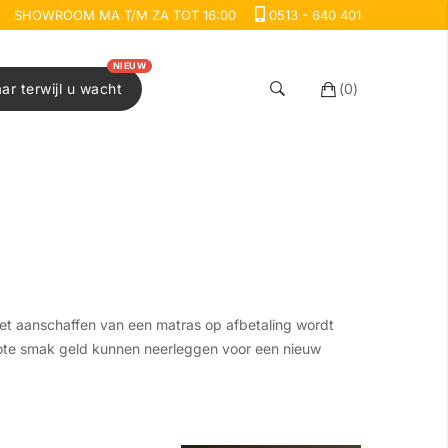
SHOWROOM MA T/M ZA TOT 16:00
0513 - 640 401
NIEUW
aar terwijl u wacht
(
0
)
Het aanschaffen van een matras op afbetaling wordt
ote smak geld kunnen neerleggen voor een nieuw