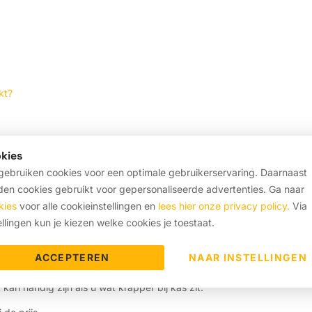
kt?
den
kies
easen
ebruiken cookies voor een optimale gebruikerservaring. Daarnaast
en cookies gebruikt voor gepersonaliseerde advertenties. Ga naar
 aan
kies
voor alle cookieinstellingen en
lees hier onze privacy policy.
Via
s kopen op afbetaling
ellingen kun je kiezen welke cookies je toestaat.
ACCEPTEREN
NAAR INSTELLINGEN
en: &nbsp;
 kan handig zijn als u wat krapper bij kas zit.