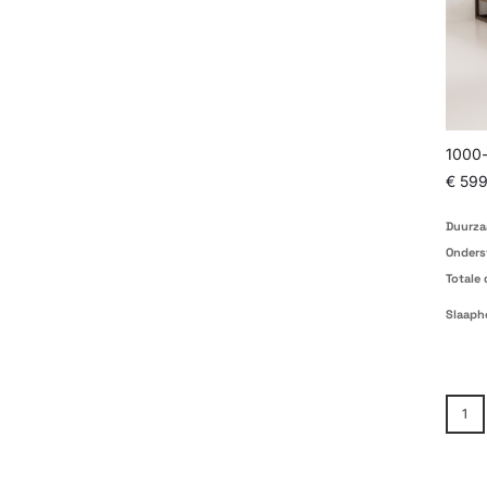
1000-
€ 599
Duurza
Onders
Totale 
Slaaph
Pagin
1
U l