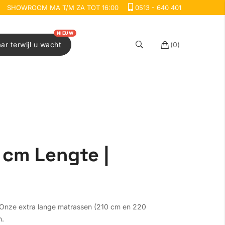
SHOWROOM MA T/M ZA TOT 16:00
0513 - 640 401
NIEUW
aar terwijl u wacht
(
0
)
 cm Lengte |
. Onze extra lange matrassen (210 cm en 220
n.