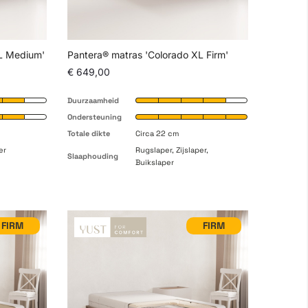
XL Medium'
Pantera® matras 'Colorado XL Firm'
€ 649,00
Duurzaamheid
Ondersteuning
Totale dikte
Circa 22 cm
er
Rugslaper, Zijslaper,
Slaaphouding
Buikslaper
FIRM
FIRM