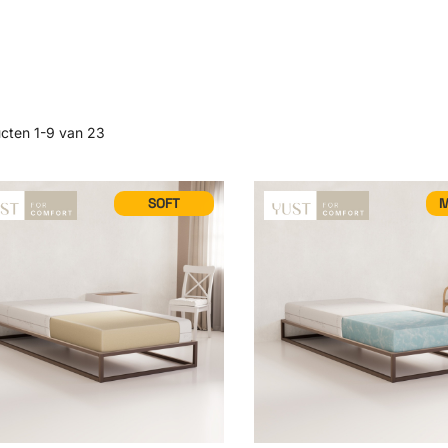
ucten
1
-
9
van
23
SOFT