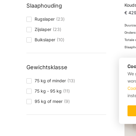
Slaaphouding
Kouds
€ 42
producten
Rugslaper
23
Duurza
producten
Zijslaper
23
Onders
producten
Buikslaper
10
Totale 
Slaaph
Coo
Gewichtsklasse
We g
producten
75 kg of minder
13
word
Coo
producten
75 kg - 95 kg
11
inst
producten
95 kg of meer
9