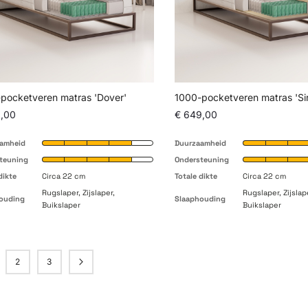
pocketveren matras 'Dover'
1000-pocketveren matras 'Sir
,00
€ 649,00
amheid
Duurzaamheid
teuning
Ondersteuning
dikte
Circa 22 cm
Totale dikte
Circa 22 cm
Rugslaper, Zijslaper,
Rugslaper, Zijslap
ouding
Slaaphouding
Buikslaper
Buikslaper
a
2
3
Pagina
Pagina
Pagina
Volgende
ees momenteel pagina