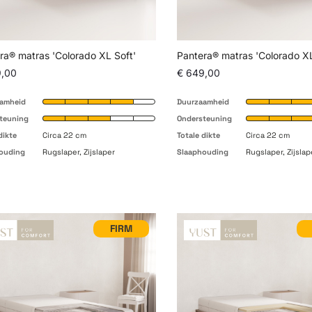
ra® matras 'Colorado XL Soft'
Pantera® matras 'Colorado 
9,00
€ 649,00
amheid
Duurzaamheid
teuning
Ondersteuning
dikte
Circa 22 cm
Totale dikte
Circa 22 cm
ouding
Rugslaper, Zijslaper
Slaaphouding
Rugslaper, Zijslap
FIRM