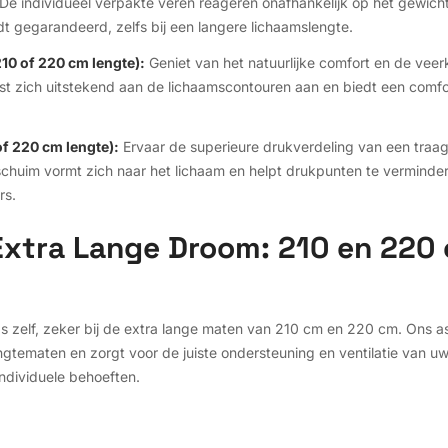
 De individueel verpakte veren reageren onafhankelijk op het gewic
 gegarandeerd, zelfs bij een langere lichaamslengte.
10 of 220 cm lengte):
Geniet van het natuurlijke comfort en de veer
st zich uitstekend aan de lichaamscontouren aan en biedt een comf
f 220 cm lengte):
Ervaar de superieure drukverdeling van een traa
huim vormt zich naar het lichaam en helpt drukpunten te verminder
rs.
 Extra Lange Droom: 210 en 220
as zelf, zeker bij de extra lange maten van 210 cm en 220 cm. Ons
ngtematen en zorgt voor de juiste ondersteuning en ventilatie van u
ndividuele behoeften.