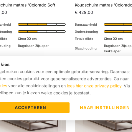
chuim matras 'Colorado Soft'
Koudschuim matras 'Colorad
9,00
€ 429,00
amheid
Duurzaamheid
teuning
Ondersteuning
dikte
Circa 22 cm
Totale dikte
Circa 22 cm
ouding
Rugslaper, Zijslaper
Rugslaper, Zijslap
Slaaphouding
Buikslaper
kies
ebruiken cookies voor een optimale gebruikerservaring. Daarnaast
SOFT
en cookies gebruikt voor gepersonaliseerde advertenties. Ga naar
kies
voor alle cookieinstellingen en
lees hier onze privacy policy.
Via
ellingen kun je kiezen welke cookies je toestaat.
ACCEPTEREN
NAAR INSTELLINGEN