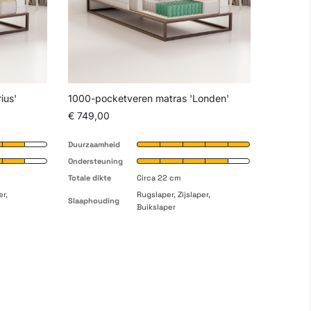
ius'
1000-pocketveren matras 'Londen'
€ 749,00
Duurzaamheid
Ondersteuning
Totale dikte
Circa 22 cm
er,
Rugslaper, Zijslaper,
Slaaphouding
Buikslaper