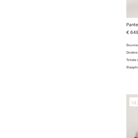
Pante
€ 64
Duurza
Onders
Totale 
Slaaph