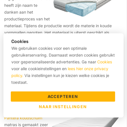
heeft zijn naam te
danken aan het
productieproces van het
materiaal. Tijdens de productie wordt de materie in koude
vormmallen gegoten. Het materiaal is uiterst geschikt als
kernmateriaal voor een tweepersoons matras. Hierbij is het wel
Cookies
belangrijk dat de kwaliteit van het schuim goed is, wat nogal
We gebruiken cookies voor een optimale
verschilt per verkoper. Maar daar hoeft u zich bij ons geen
gebruikerservaring. Daarnaast worden cookies gebruikt
zorgen over te maken. Als u bij ons een tweepersoons
voor gepersonaliseerde advertenties. Ga naar
Cookies
koudschuim matras koopt bent u verzekerd van uitstekende
voor alle cookieinstellingen en
lees hier onze privacy
klimaat-eigenschapen. Daarnaast heeft het materiaal een lange
policy.
Via instellingen kun je kiezen welke cookies je
levensduur en ligt een koudschuim matras heerlijk.
toestaat.
ACCEPTEREN
Tweepersoons Pantera koudschuim matrassen
NAAR INSTELLINGEN
Het tweepersoons
Pantera koudschuim
matras is gemaakt zeer