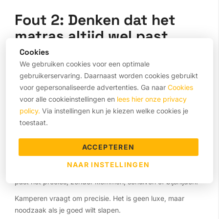
Fout 2: Denken dat het
matras altijd wel past
Cookies
Camper- en caravanwanden zijn zelden recht. Hoeken
We gebruiken cookies voor een optimale
lopen schuin, vloeren zijn niet waterpas en bedconstructies
gebruikerservaring. Daarnaast worden cookies gebruikt
verschillen per model. Toch kopen veel mensen een
voor gepersonaliseerde advertenties. Ga naar
Cookies
standaardmatras en hopen dat het aansluit. Met als
voor alle cookieinstellingen en
lees hier onze privacy
resultaat: een uitstekende hoek, een kier bij het hoofd of
policy.
Via instellingen kun je kiezen welke cookies je
een schuivend matras tijdens het slapen.
toestaat.
Alleen een matras dat exact past, voorkomt irritaties en
zorgt voor rust. Laat een mal maken of lever je afmetingen
ACCEPTEREN
aan via onze
maatwerkpagina
. We houden rekening met
NAAR INSTELLINGEN
schuine hoeken, uitsparingen of afgeronde vormen. Zo
past het precies, zonder klemmen, schuiven of bijsnijden.
Kamperen vraagt om precisie. Het is geen luxe, maar
noodzaak als je goed wilt slapen.