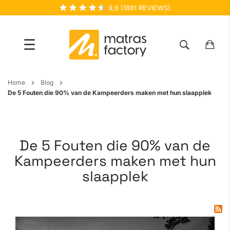
9,6
(
1891
REVIEWS)
☰
Ga
Home
Blog
naar
De 5 Fouten die 90% van de Kampeerders maken met hun slaapplek
de
inhoud
De 5 Fouten die 90% van de
Kampeerders maken met hun
slaapplek