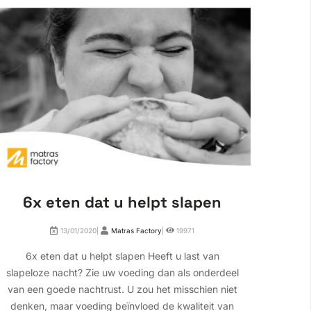
6x eten dat u helpt slapen
Wa
13/01/2020|
Matras Factory
|
19971
6x eten dat u helpt slapen Heeft u last van
Waa
slapeloze nacht? Zie uw voeding dan als onderdeel
wakke
van een goede nachtrust. U zou het misschien niet
het 
denken, maar voeding beïnvloed de kwaliteit van
giste