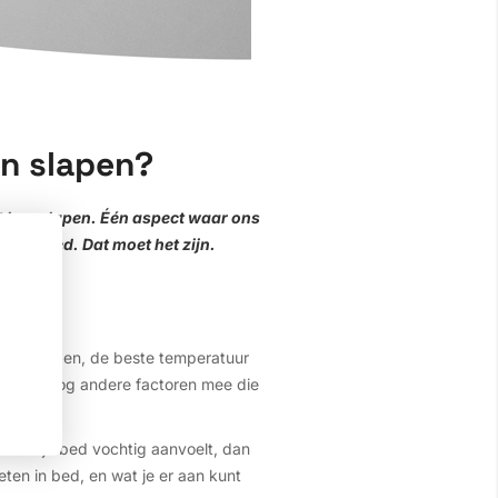
en slapen?
iet kan slapen. Één aspect waar ons
cies goed. Dat moet het zijn.
er te worden, de beste temperatuur
 spelen nog andere factoren mee die
eel dat je bed vochtig aanvoelt, dan
weten in bed, en wat je er aan kunt