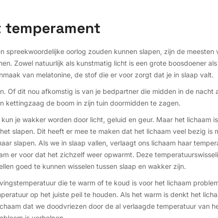
t temperament
 spreekwoordelijke oorlog zouden kunnen slapen, zijn de meesten va
men. Zowel natuurlijk als kunstmatig licht is een grote boosdoener als
maak van melatonine, de stof die er voor zorgt dat je in slaap valt.
. Of dit nou afkomstig is van je bedpartner die midden in de nacht a
n kettingzaag de boom in zijn tuin doormidden te zagen.
pt kun je wakker worden door licht, geluid en geur. Maar het lichaam 
het slapen. Dit heeft er mee te maken dat het lichaam veel bezig is
aar slapen. Als we in slaap vallen, verlaagt ons lichaam haar temper
m er voor dat het zichzelf weer opwarmt. Deze temperatuurswisseling
ellen goed te kunnen wisselen tussen slaap en wakker zijn.
evingstemperatuur die te warm of te koud is voor het lichaam probl
peratuur op het juiste peil te houden. Als het warm is denkt het licha
 lichaam dat we doodvriezen door de al verlaagde temperatuur van he
robleem is verholpen.