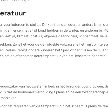
eratuur
ur voor iedereen te stellen. Dit komt omdat iedereen anders is, en dus
ommige mensen het altijd koud hebben in de winter, en anderen bij -10 
an leeftijd, klimaat, postuur, algehele gezondheid, schoenmaat, liev
 trekken. Zo is het voor de gemiddelde volwassene het fijnst om te 
 Celsius, terwijl jongere kinderen het fijner vinden tussen de 18 en 2
uren om de afgenomen kerntemperatuur van het lichaam te ondersteun
veroorzaker van het zweten in bed, in het bijzonder voor vrouwen, 
d is dat de hormonale verhouding tijdens en na een zwangerschap e
eroorzaken.
voor het reguleren van de temperatuur in het lichaam. Tijdens de d