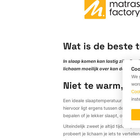
Wat is de beste 
In slaap komen kan lastig zijn. Een 
Coo
lichaam moeilijk over kan doen als h
We g
Niet te warm, nie
word
Coo
inst
Een ideale slaaptemperatuur behouden
hiervoor ligt ergens tussen de 16 en
bepalen of je lekker slaapt, of juist 
Uiteindelijk zweet je altijd tijdens je
probeert je lichaam je iets te vertell