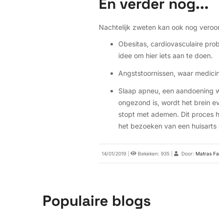
En verder nog...
Nachtelijk zweten kan ook nog veroo
Obesitas, cardiovasculaire probl
idee om hier iets aan te doen.
Angststoornissen, waar medicin
Slaap apneu, een aandoening wa
ongezond is, wordt het brein e
stopt met ademen. Dit proces h
het bezoeken van een huisarts o
14/01/2019
|
Bekeken: 935
|
Door:
Matras Fa
Populaire blogs