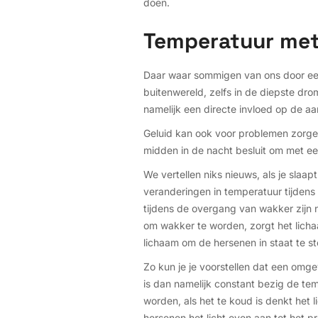
doen.
Temperatuur me
Daar waar sommigen van ons door een
buitenwereld, zelfs in de diepste dro
namelijk een directe invloed op de aan
Geluid kan ook voor problemen zorgen
midden in de nacht besluit om met ee
We vertellen niks nieuws, als je slaa
veranderingen in temperatuur tijdens 
tijdens de overgang van wakker zijn n
om wakker te worden, zorgt het lichaa
lichaam om de hersenen in staat te st
Zo kun je je voorstellen dat een omg
is dan namelijk constant bezig de tem
worden, als het te koud is denkt het
hersenen het licht even aan tot het p