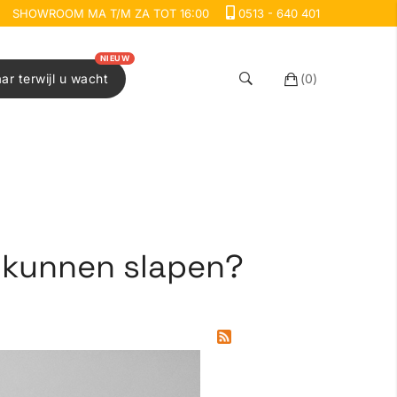
SHOWROOM MA T/M ZA TOT 16:00
0513 - 640 401
NIEUW
aar terwijl u wacht
(
0
)
e kunnen slapen?