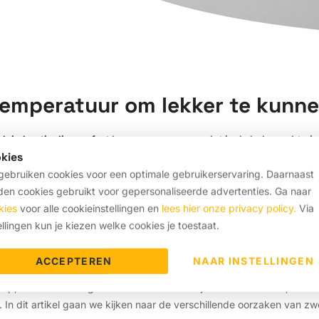
temperatuur om lekker te kunn
klein beetje discomfort kan er voor zorgen dat je de hele nacht n
kies
et wil slapen is temperatuur. Niet te warm, niet te koud, maar pre
ebruiken cookies voor een optimale gebruikerservaring. Daarnaast
t te koud
en cookies gebruikt voor gepersonaliseerde advertenties. Ga naar
kies
voor alle cookieinstellingen en
lees hier onze privacy policy.
Via
ellingen kun je kiezen welke cookies je toestaat.
 is essentieel als je een nacht lekker lang wilt slapen zonder wakk
 20 graden Celsius. Maar daarmee is helaas nog niet alles gezegd. Er
ACCEPTEREN
NAAR INSTELLINGEN
wakker wordt in een plas vol zweet.
 slaap, daar valt weinig aan te doen. Maar als je echt veel zweet, zo v
en. In dit artikel gaan we kijken naar de verschillende oorzaken van z