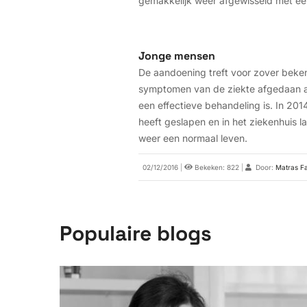
gemakkelijk weer afgewisseld met ee
Jonge mensen
De aandoening treft voor zover beken
symptomen van de ziekte afgedaan als
een effectieve behandeling is. In 20
heeft geslapen en in het ziekenhuis 
weer een normaal leven.
02/12/2016
|
Bekeken: 822
|
Door:
Matras F
Populaire blogs