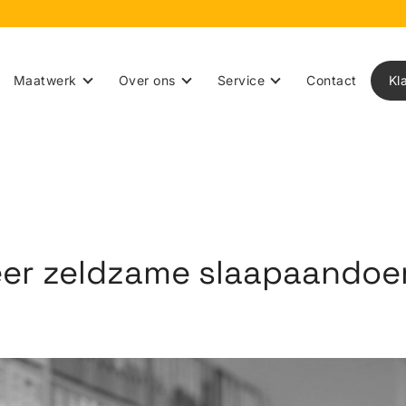
Maatwerk
Over ons
Service
Contact
Kl
eer zeldzame slaapaando