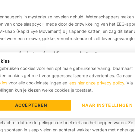
senheugenis in mysterieuze nevelen gehuld. Wetenschappers maken d
en van onze slaapcycli, mede door de ontwikkeling van het EEG-appa
slaap (Rapid Eye Movement) bij slapende katten, en zag dit later o
r wel weer een nieuwe, gekke, verontrustende of zelf levensgevaarlij
laapziekte in Kazachtstan
kies
ebruiken cookies voor een optimale gebruikerservaring. Daarnaast
meerdere kleine dorpjes, in het noorden van Kazachstan lijden aan 
en cookies gebruikt voor gepersonaliseerde advertenties. Ga naar
ze tot wel acht (!) dagen achter elkaar in slaap vallen. De overheid
kies
voor alle cookieinstellingen en
lees hier onze privacy policy.
Via
lui was geworden en stuurde een team van onderzoekers naar de uitg
ellingen kun je kiezen welke cookies je toestaat.
ACCEPTEREN
NAAR INSTELLINGEN
nel achter dat de dorpelingen de boel niet aan het neppen waren. Z
ng spontaan in slaap vielen en achteraf wakker werden met geheugenv