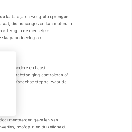
e laatste jaren wel grote sprongen
raat, die hersengolven kan meten. In
ok terug in de menselijke
ke slaapaandoening op.
een bijzondere en haast
 van Kazachstan ging controleren of
estrekte Kazachse steppe, waar de
e documenteerden gevallen van
erlies, hoofdpijn en duizeligheid.