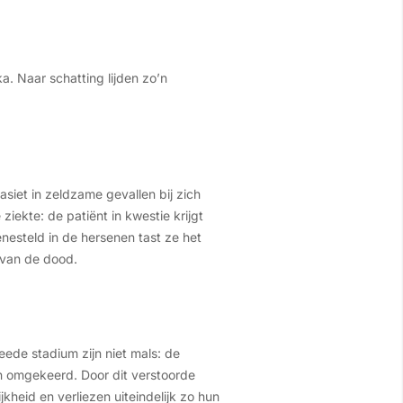
a. Naar schatting lijden zo’n
siet in zeldzame gevallen bij zich
iekte: de patiënt in kwestie krijgt
enesteld in de hersenen tast ze het
d van de dood.
ede stadium zijn niet mals: de
en omgekeerd. Door dit verstoorde
heid en verliezen uiteindelijk zo hun