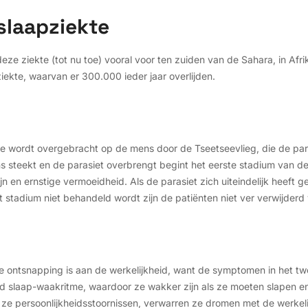
slaapziekte
e ziekte (tot nu toe) vooral voor ten zuiden van de Sahara, in Afrik
kte, waarvan er 300.000 ieder jaar overlijden.
ie wordt overgebracht op de mens door de Tseetseevlieg, die de para
 steekt en de parasiet overbrengt begint het eerste stadium van de z
n en ernstige vermoeidheid. Als de parasiet zich uiteindelijk heeft g
dit stadium niet behandeld wordt zijn de patiënten niet ver verwijder
 ontsnapping is aan de werkelijkheid, want de symptomen in het twe
ord slaap-waakritme, waardoor ze wakker zijn als ze moeten slapen 
ze persoonlijkheidsstoornissen, verwarren ze dromen met de werkelijk