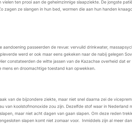
n vielen ten prooi aan de geheimzinnige slaapziekte. De jongste pat
. Zo zagen ze slangen in hun bed, wormen die aan hun handen knaag
de aandoening passeerden de revue: vervuild drinkwater, massapsych
opleverde werd er ook maar eens gekeken naar de nabij gelegen Sovje
ier constateerden de witte jassen van de Kazachse overheid dat e
r de mens en droomachtige toestand kan opwekken.
rzaak van de bijzondere ziekte, maar niet snel daarna zei de viceprem
au van koolstofmonoxide zou zijn. Dezelfde stof waar in Nederland 
slapen, maar niet acht dagen van gaan slapen. Om deze reden trekk
eengesloten slapen komt niet zomaar voor. Inmiddels zijn al meer dan