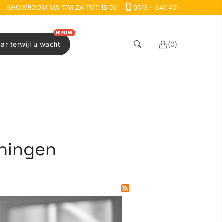
SHOWROOM MA T/M ZA TOT 16:00
0513 - 640 401
NIEUW
aar terwijl u wacht
(
0
)
eningen