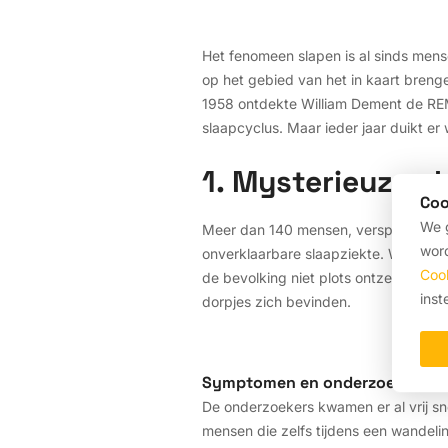
Het fenomeen slapen is al sinds men
op het gebied van het in kaart breng
1958 ontdekte William Dement de REM-
slaapcyclus. Maar ieder jaar duikt e
1. Mysterieuze s
Coo
We g
Meer dan 140 mensen, verspreid over 
word
onverklaarbare slaapziekte. Waardoor 
Coo
de bevolking niet plots ontzettend 
inst
dorpjes zich bevinden.
Symptomen en onderzoek
De onderzoekers kwamen er al vrij s
mensen die zelfs tijdens een wandeli