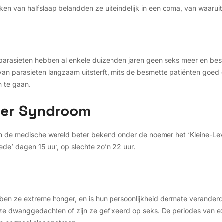
eken van halfslaap belandden ze uiteindelijk in een coma, van waaru
arasieten hebben al enkele duizenden jaren geen seks meer en besta
e van parasieten langzaam uitsterft, mits de besmette patiënten goe
n te gaan.
ter Syndroom
in de medische wereld beter bekend onder de noemer het ‘Kleine-Lev
ede’ dagen 15 uur, op slechte zo’n 22 uur.
ben ze extreme honger, en is hun persoonlijkheid dermate veranderd 
 ze dwanggedachten of zijn ze gefixeerd op seks. De periodes van 