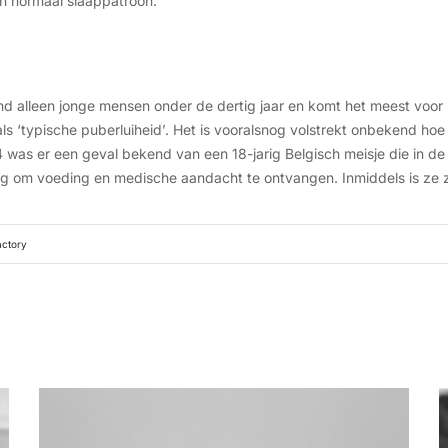
n normaal slaappatroon.
d alleen jonge mensen onder de dertig jaar en komt het meest voor 
 ‘typische puberluiheid’. Het is vooralsnog volstrekt onbekend hoe
14 was er een geval bekend van een 18-jarig Belgisch meisje die in d
lag om voeding en medische aandacht te ontvangen. Inmiddels is ze 
actory