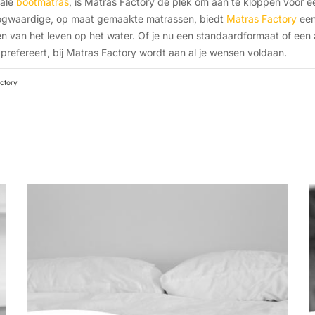
eale
bootmatras
, is Matras Factory dé plek om aan te kloppen voor 
oogwaardige, op maat gemaakte matrassen, biedt
Matras Factory
een
en van het leven op het water. Of je nu een standaardformaat of ee
 prefereert, bij Matras Factory wordt aan al je wensen voldaan.
ctory