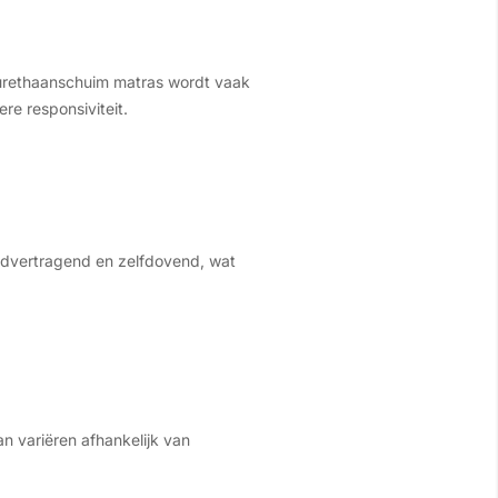
yurethaanschuim matras wordt vaak
re responsiviteit.
randvertragend en zelfdovend, wat
n variëren afhankelijk van