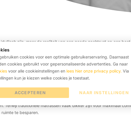
idyllisch zijn, maar de realiteit van een goede nachtrust op een boo
it artikel vertelt jou meer over of je een normaal matras kunt gebruik
kies
ebruiken cookies voor een optimale gebruikerservaring. Daarnaast
en cookies gebruikt voor gepersonaliseerde advertenties. Ga naar
kies
voor alle cookieinstellingen en
lees hier onze privacy policy.
Via
hil tussen bootmatrassen en n
ellingen kun je kiezen welke cookies je toestaat.
ACCEPTEREN
NAAR INSTELLINGEN
ardmatrassen in grootte, dikte en materialen. De beperkte ruimte 
. Terwijl traditionele matrassen vaak dikker zijn voor maximaal com
 ruimte te besparen.