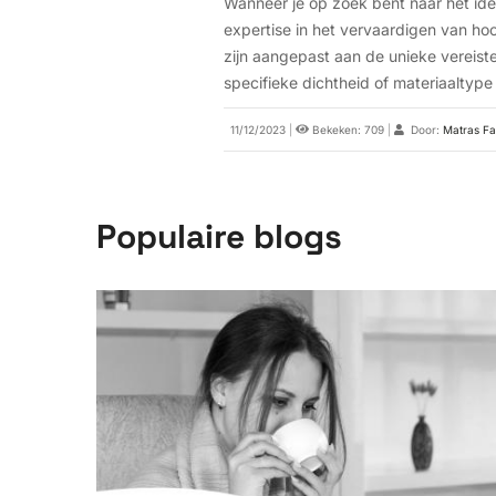
Wanneer je op zoek bent naar het id
expertise in het vervaardigen van h
zijn aangepast aan de unieke vereist
specifieke dichtheid of materiaaltype
11/12/2023
|
Bekeken: 709
|
Door:
Matras Fa
Populaire blogs