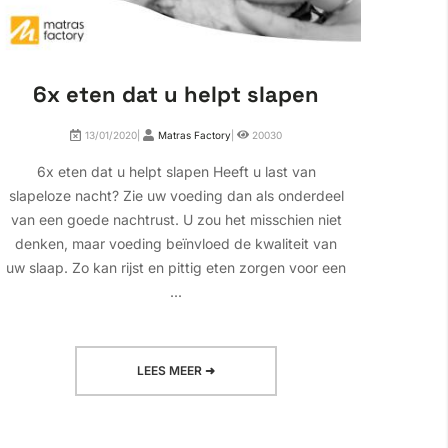
6x eten dat u helpt slapen
Wa
13/01/2020|
Matras Factory
|
20030
6x eten dat u helpt slapen Heeft u last van
Waa
slapeloze nacht? Zie uw voeding dan als onderdeel
wakke
van een goede nachtrust. U zou het misschien niet
het 
denken, maar voeding beïnvloed de kwaliteit van
giste
uw slaap. Zo kan rijst en pittig eten zorgen voor een
sc
...
LEES MEER ➜