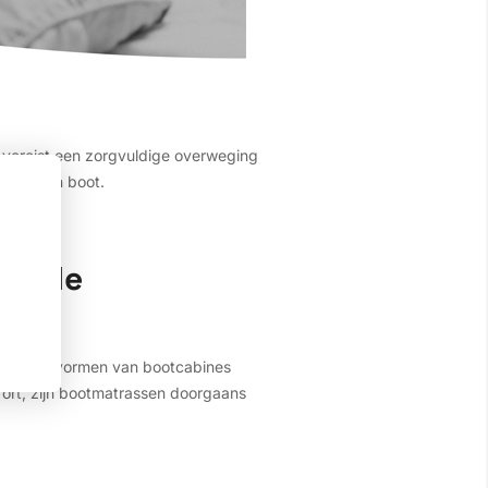
t vereist een zorgvuldige overweging
en in een boot.
ormale
en unieke vormen van bootcabines
fort, zijn bootmatrassen doorgaans