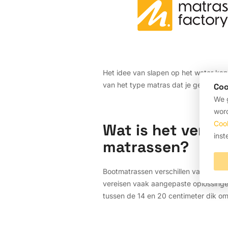
Het idee van slapen op het water kan 
van het type matras dat je gebruikt. D
Coo
We g
word
Coo
Wat is het versc
inst
matrassen?
Bootmatrassen verschillen van standa
vereisen vaak aangepaste oplossingen
tussen de 14 en 20 centimeter dik om