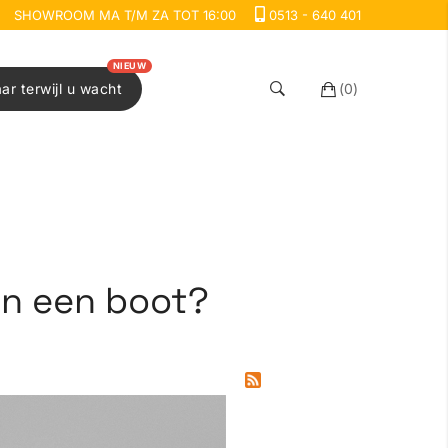
SHOWROOM MA T/M ZA TOT 16:00
0513 - 640 401
NIEUW
aar terwijl u wacht
(
0
)
in een boot?