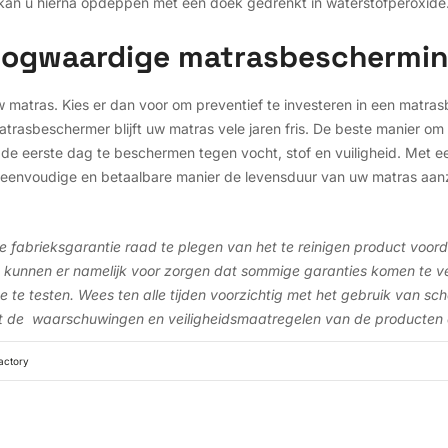
 kan u hierna opdeppen met een doek gedrenkt in waterstofperoxide
 hoogwaardige matrasbeschermi
w matras. Kies er dan voor om preventief te investeren in een matra
rasbeschermer blijft uw matras vele jaren fris. De beste manier om
de eerste dag te beschermen tegen vocht, stof en vuiligheid. Met e
eenvoudige en betaalbare manier de levensduur van uw matras aanzi
de fabrieksgarantie raad te plegen van het te reinigen product voor
en kunnen er namelijk voor zorgen dat sommige garanties komen te v
 te testen. Wees ten alle tijden voorzichtig met het gebruik van s
 de waarschuwingen en veiligheidsmaatregelen van de producten di
actory