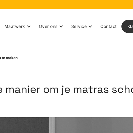
)
Maatwerk
Over ons
Service
Contact
Kl
n te maken
 manier om je matras sc