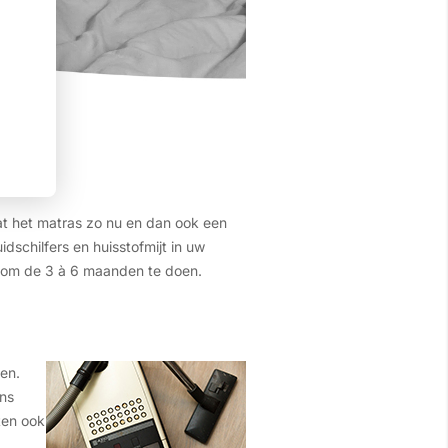
at het matras zo nu en dan ook een
schilfers en huisstofmijt in uw
n om de 3 à 6 maanden te doen.
en.
ens
ten ook