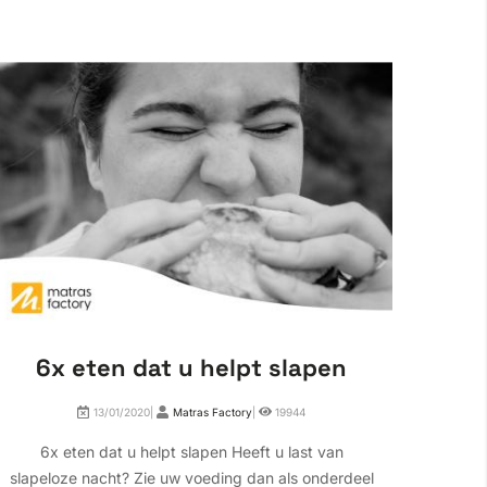
6x eten dat u helpt slapen
Wa
13/01/2020|
Matras Factory
|
19944
6x eten dat u helpt slapen Heeft u last van
Waa
slapeloze nacht? Zie uw voeding dan als onderdeel
wakke