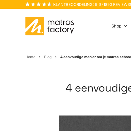
KLANTBEOORDELING:
9,6
(
1890
REVIEWS
Shop
Home
Blog
4 eenvoudige manier om je matras schoo
4 eenvoudige