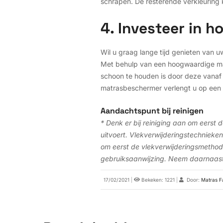
schrapen. De resterende verkleuring
4. Investeer in
Wil u graag lange tijd genieten van u
Met behulp van een hoogwaardige mat
schoon te houden is door deze vanaf 
matrasbeschermer verlengt u op een 
Aandachtspunt bij reinigen
* Denk er bij reiniging aan om eerst 
uitvoert. Vlekverwijderingstechniek
om eerst de vlekverwijderingsmethode
gebruiksaanwijzing. Neem daarnaast
17/02/2021
|
Bekeken: 1221
|
Door:
Matras F