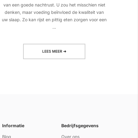
van een goede nachtrust. U zou het misschien niet
het 
denken, maar voeding beïnvloed de kwaliteit van
giste
uw slaap. Zo kan rijst en pittig eten zorgen voor een
sc
...
LEES MEER ➜
Informatie
Bedrijfsgegevens
Blog
Over ons