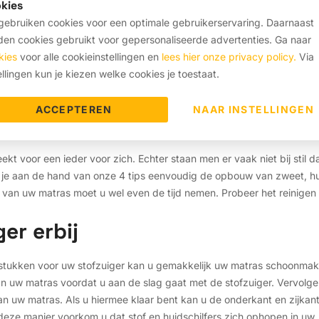
kies
ebruiken cookies voor een optimale gebruikerservaring. Daarnaast
en cookies gebruikt voor gepersonaliseerde advertenties. Ga naar
kies
voor alle cookieinstellingen en
lees hier onze privacy policy.
Via
ellingen kun je kiezen welke cookies je toestaat.
ACCEPTEREN
NAAR INSTELLINGEN
 voor een ieder voor zich. Echter staan men er vaak niet bij stil d
 je aan de hand van onze 4 tips eenvoudig de opbouw van zweet, huid
g van uw matras moet u wel even de tijd nemen. Probeer het reinige
ger erbij
stukken voor uw stofzuiger kan u gemakkelijk uw matras schoonmak
n uw matras voordat u aan de slag gaat met de stofzuiger. Vervolg
n uw matras. Als u hiermee klaar bent kan u de onderkant en zijkan
 deze manier voorkom u dat stof en huidschilfers zich ophopen in uw