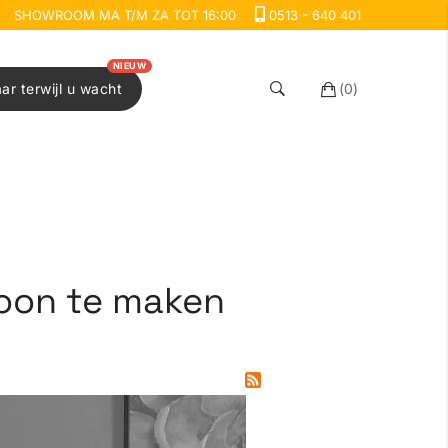
SHOWROOM MA T/M ZA TOT 16:00
0513 - 640 401
NIEUW
aar terwijl u wacht
(
0
)
hoon te maken