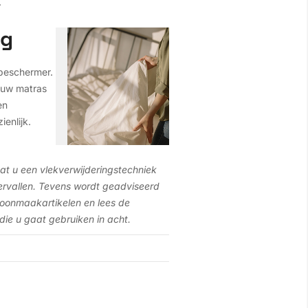
.
ng
sbeschermer.
 uw matras
en
enlijk.
dat u een vlekverwijderingstechniek
ervallen. Tevens wordt geadviseerd
choonmaakartikelen en lees de
e u gaat gebruiken in acht.