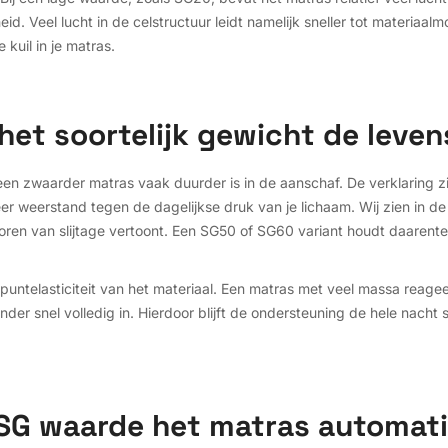
d. Veel lucht in de celstructuur leidt namelijk sneller tot materiaalm
kuil in je matras.
et soortelijk gewicht de leve
n zwaarder matras vaak duurder is in de aanschaf. De verklaring zit
weerstand tegen de dagelijkse druk van je lichaam. Wij zien in de
poren van slijtage vertoont. Een SG50 of SG60 variant houdt daarenteg
 puntelasticiteit van het materiaal. Een matras met veel massa reag
der snel volledig in. Hierdoor blijft de ondersteuning de hele nacht st
SG waarde het matras automati