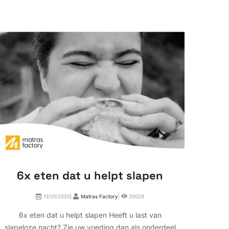
6x eten dat u helpt slapen
Wa
13/01/2020|
Matras Factory
|
20029
6x eten dat u helpt slapen Heeft u last van
Waa
slapeloze nacht? Zie uw voeding dan als onderdeel
wakke