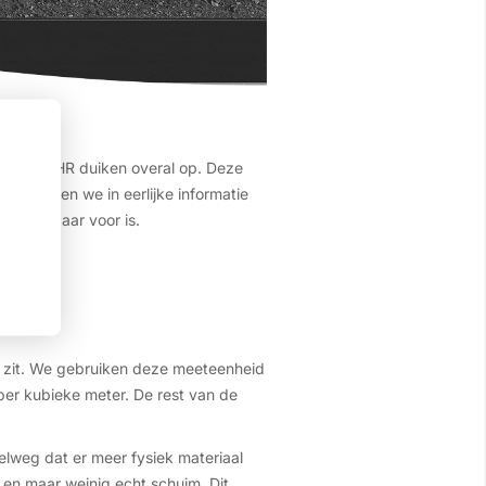
en SG en HR duiken overal op. Deze
y geloven we in eerlijke informatie
ng dankbaar voor is.
al zit. We gebruiken deze meeteenheid
per kubieke meter. De rest van de
lweg dat er meer fysiek materiaal
t en maar weinig echt schuim. Dit