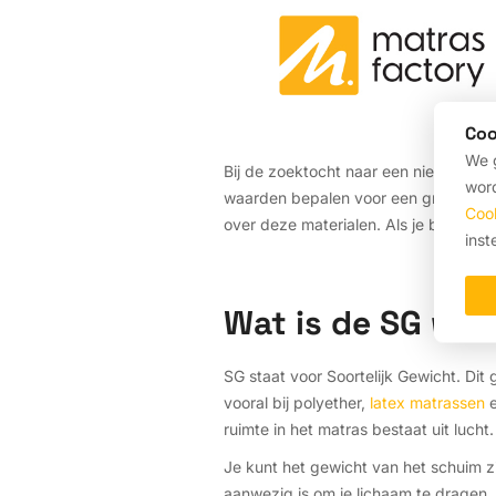
Coo
We g
Bij de zoektocht naar een nieuw matr
word
waarden bepalen voor een groot deel h
Coo
over deze materialen. Als je begrijpt
inst
Wat is de SG waa
SG staat voor Soortelijk Gewicht. Dit
vooral bij polyether,
latex matrassen
e
ruimte in het matras bestaat uit lucht.
Je kunt het gewicht van het schuim z
aanwezig is om je lichaam te dragen. 