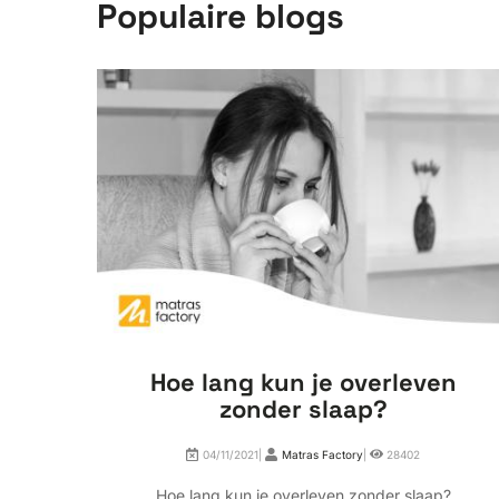
Populaire blogs
Hoe lang kun je overleven
zonder slaap?
04/11/2021|
Matras Factory
|
28402
Hoe lang kun je overleven zonder slaap?