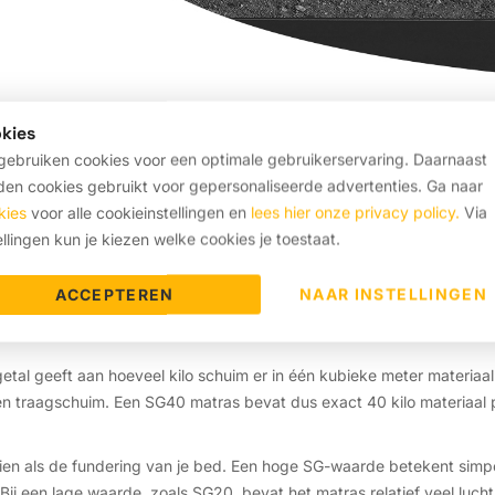
kies
ebruiken cookies voor een optimale gebruikerservaring. Daarnaast
as vliegen de technische termen je om de oren. Vooral de afkorting
en cookies gebruikt voor gepersonaliseerde advertenties. Ga naar
oe lekker je slaapt en hoe lang je matras meegaat. Bij Matras Factor
kies
voor alle cookieinstellingen en
lees hier onze privacy policy.
Via
 wat deze cijfers betekenen, maak je een keuze waar je rug je jarenla
ellingen kun je kiezen welke cookies je toestaat.
ACCEPTEREN
NAAR INSTELLINGEN
rde van een matras precies?
 getal geeft aan hoeveel kilo schuim er in één kubieke meter materia
n traagschuim. Een SG40 matras bevat dus exact 40 kilo materiaal 
ien als de fundering van je bed. Een hoge SG-waarde betekent simpe
Bij een lage waarde, zoals SG20, bevat het matras relatief veel luch