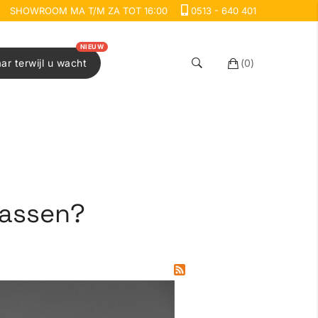
SHOWROOM MA T/M ZA TOT 16:00
0513 - 640 401
NIEUW
aar terwijl u wacht
(
0
)
rassen?