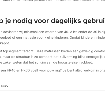
 je nodig voor dagelijks gebru
n adviseren wij minimaal een waarde van 40. Alles onder de 30 is eig
ogeerbed of een matrasje voor kleine kinderen. Omdat kinderen mind
 kapot.
et topsegment terecht. Deze matrassen bieden een geweldig comfort
en, maar de structuur is zo compact dat kuilvorming bijna onmogelij
we zeker weten dat het schuim aan de hoogste eisen voldoet.
tussen HR40 en HR60 voelt voor jouw rug? Je bent altijd welkom in o
Factory