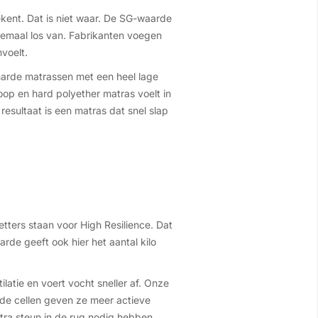
kent. Dat is niet waar. De SG-waarde
elemaal los van. Fabrikanten voegen
voelt.
arde matrassen met een heel lage
oop en hard polyether matras voelt in
resultaat is een matras dat snel slap
ters staan voor High Resilience. Dat
arde geeft ook hier het aantal kilo
latie en voert vocht sneller af. Onze
de cellen geven ze meer actieve
ra steun in de rug nodig hebben.