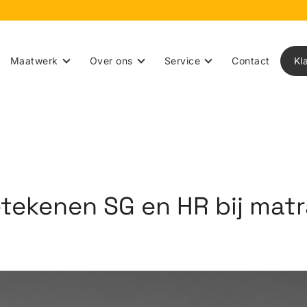
Maatwerk
Over ons
Service
Contact
Kl
tekenen SG en HR bij mat