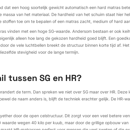
d dat een hoog soortelijk gewicht automatisch een hard matras bete
 de massa van het materiaal. De hardheid van het schuim staat hier h
ke stoffen toe om te bepalen of een matras zacht, medium of hard aan
tras vinden met een hoge SG-waarde. Andersom bestaan er ook keih
igenlijk alleen hoe lang de gekozen hardheid goed blijft. Een goedk
oor de vele luchtbellen breekt de structuur binnen korte tijd af. Het 
ezelfde stevigheid voor de lange termijn.
hil tussen SG en HR?
andert de term. Dan spreken we niet over SG maar over HR. Deze let
oewel de naam anders is, blijft de techniek erachter gelijk. De HR-wa
ther door de open celstructuur. Dit zorgt voor een veel betere venti
waarde wegen 40 kilo per kuub, maar door de grillige opbouw van 
 maakt HR-matrassen perfect voor mensen die veel zweten of die ext