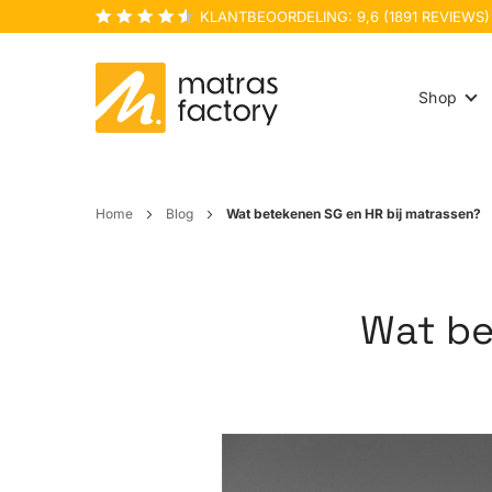
KLANTBEOORDELING:
9,6
(
1891
REVIEWS)
Shop
Home
Blog
Wat betekenen SG en HR bij matrassen?
Wat be