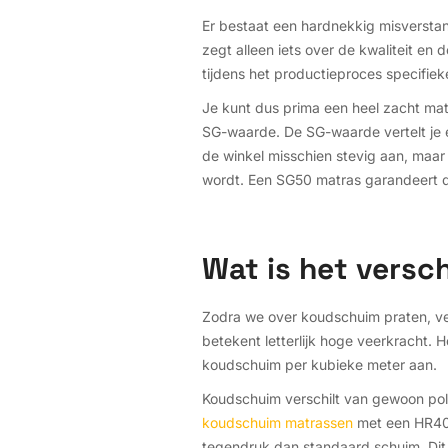
Er bestaat een hardnekkig misverstan
zegt alleen iets over de kwaliteit en
tijdens het productieproces specifie
Je kunt dus prima een heel zacht ma
SG-waarde. De SG-waarde vertelt je e
de winkel misschien stevig aan, maar d
wordt. Een SG50 matras garandeert di
Wat is het versc
Zodra we over koudschuim praten, ver
betekent letterlijk hoge veerkracht. H
koudschuim per kubieke meter aan.
Koudschuim verschilt van gewoon polye
koudschuim matrassen
met een HR40 
tegendruk dan standaard schuim. Dit