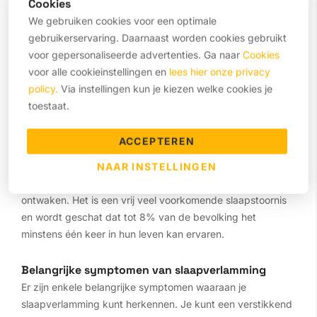
Cookies
We gebruiken cookies voor een optimale
gebruikerservaring. Daarnaast worden cookies gebruikt
voor gepersonaliseerde advertenties. Ga naar
Cookies
voor alle cookieinstellingen en
lees hier onze privacy
Hoe weet je of je
policy.
Via instellingen kun je kiezen welke cookies je
toestaat.
slaapverlamming hebt?
ACCEPTEREN
Slaapverlamming, ook wel slaapstarre genoemd, is een
toestand waarin je tijdelijk niet in staat bent om te
NAAR INSTELLINGEN
bewegen of te spreken tijdens het in slaap vallen of
ontwaken. Het is een vrij veel voorkomende slaapstoornis
en wordt geschat dat tot 8% van de bevolking het
minstens één keer in hun leven kan ervaren.
Belangrijke symptomen van slaapverlamming
Er zijn enkele belangrijke symptomen waaraan je
slaapverlamming kunt herkennen. Je kunt een verstikkend