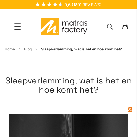
9,6
(
1891
REVIEWS)
☰
Ga
Home
Blog
Slaapverlamming, wat is het en hoe komt het?
naar
de
inhoud
Slaapverlamming, wat is het en
hoe komt het?