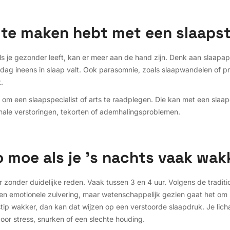
e te maken hebt met een slaaps
ls je gezonder leeft, kan er meer aan de hand zijn. Denk aan slaapap
rdag ineens in slaap valt. Ook parasomnie, zoals slaapwandelen of pr
.
dig om een slaapspecialist of arts te raadplegen. Die kan met een slaa
ale verstoringen, tekorten of ademhalingsproblemen.
 moe als je 's nachts vaak wak
zonder duidelijke reden. Vaak tussen 3 en 4 uur. Volgens de tradit
n emotionele zuivering, maar wetenschappelijk gezien gaat het om n
stip wakker, dan kan dat wijzen op een verstoorde slaapdruk. Je lich
oor stress, snurken of een slechte houding.