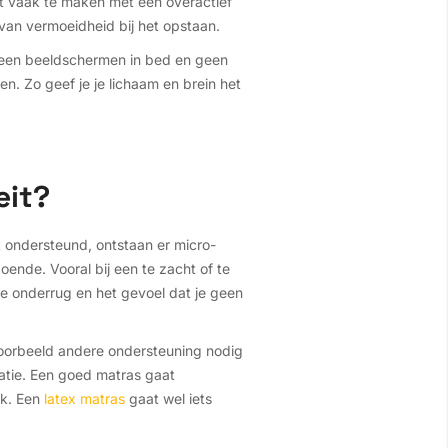
eft vaak te maken met een overactief
 van vermoeidheid bij het opstaan.
Geen beeldschermen in bed en geen
n. Zo geef je je lichaam en brein het
eit?
t ondersteund, ontstaan er micro-
oende. Vooral bij een te zacht of te
de onderrug en het gevoel dat je geen
voorbeeld andere ondersteuning nodig
latie. Een goed matras gaat
ak. Een
latex matras
gaat wel iets