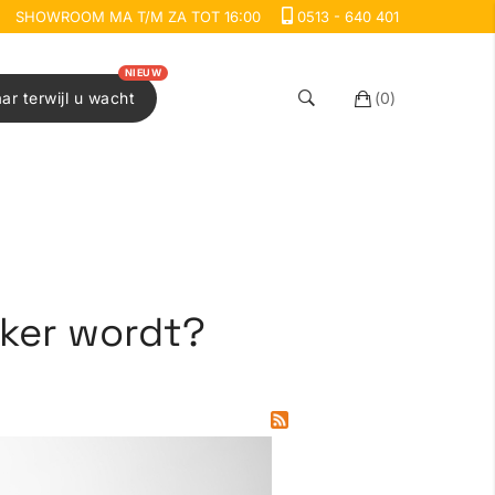
SHOWROOM MA T/M ZA TOT 16:00
0513 - 640 401
NIEUW
aar terwijl u wacht
(
0
)
kker wordt?