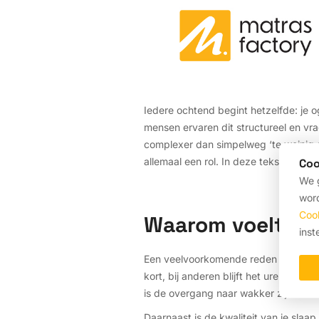
Iedere ochtend begint hetzelfde: je o
mensen ervaren dit structureel en vra
complexer dan simpelweg ‘te weinig s
allemaal een rol. In deze tekst meer 
Coo
We g
word
Coo
Waarom voelt je 
inst
Een veelvoorkomende reden is slaapine
kort, bij anderen blijft het uren hang
is de overgang naar wakker zijn zwaa
Daarnaast is de kwaliteit van je slaap