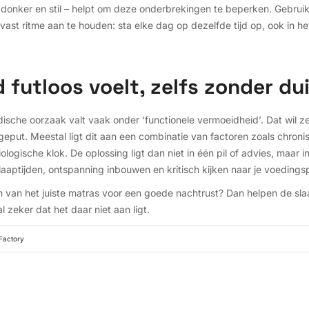
donker en stil – helpt om deze onderbrekingen te beperken. Gebrui
vast ritme aan te houden: sta elke dag op dezelfde tijd op, ook in h
jd futloos voelt, zelfs zonder du
che oorzaak valt vaak onder ‘functionele vermoeidheid’. Dat wil ze
geput. Meestal ligt dit aan een combinatie van factoren zoals chroni
logische klok. De oplossing ligt dan niet in één pil of advies, maar i
aaptijden, ontspanning inbouwen en kritisch kijken naar je voeding
n van het juiste matras voor een goede nachtrust? Dan helpen de s
l zeker dat het daar niet aan ligt.
Factory