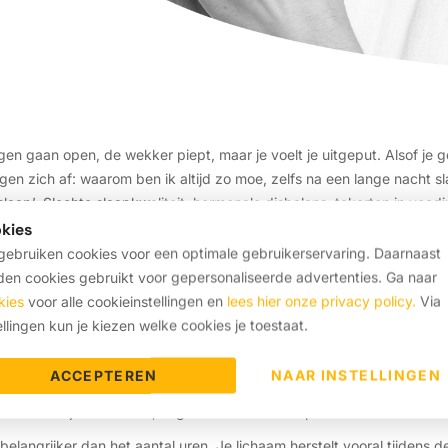
gen gaan open, de wekker piept, maar je voelt je uitgeput. Alsof je
gen zich af: waarom ben ik altijd zo moe, zelfs na een lange nacht 
laap’. Slechte slaapkwaliteit, hormonale disbalans, tekorten in voed
over de oorzaken én oplossingen.
kies
ebruiken cookies voor een optimale gebruikerservaring. Daarnaast
en cookies gebruikt voor gepersonaliseerde advertenties. Ga naar
kies
voor alle cookieinstellingen en
lees hier onze privacy policy.
Via
lichaam nog uitgeput, ook na a
ellingen kun je kiezen welke cookies je toestaat.
rtie. Dit is het proces waarbij je brein langzaam opstart na het sla
ACCEPTEREN
NAAR INSTELLINGEN
en. Vooral als je uit een diepe slaap wordt gewekt, bijvoorbeeld door 
r. Je voelt je dan sloom, ongeconcentreerd en prikkelbaar.
 belangrijker dan het aantal uren. Je lichaam herstelt vooral tijdens d