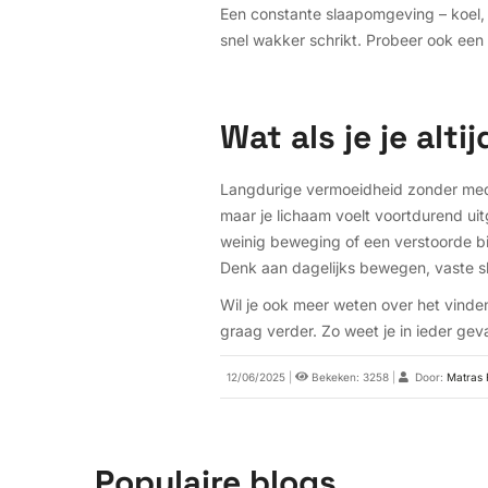
Een constante slaapomgeving – koel, 
snel wakker schrikt. Probeer ook een 
Wat als je je alti
Langdurige vermoeidheid zonder medis
maar je lichaam voelt voortdurend uit
weinig beweging of een verstoorde bio
Denk aan dagelijks bewegen, vaste sl
Wil je ook meer weten over het vinde
graag verder. Zo weet je in ieder geva
12/06/2025
|
Bekeken: 3258
|
Door:
Matras 
Populaire blogs