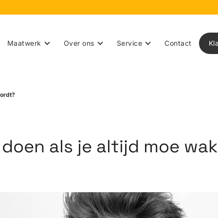
Maatwerk
Over ons
Service
Contact
Kl
wordt?
 doen als je altijd moe wa