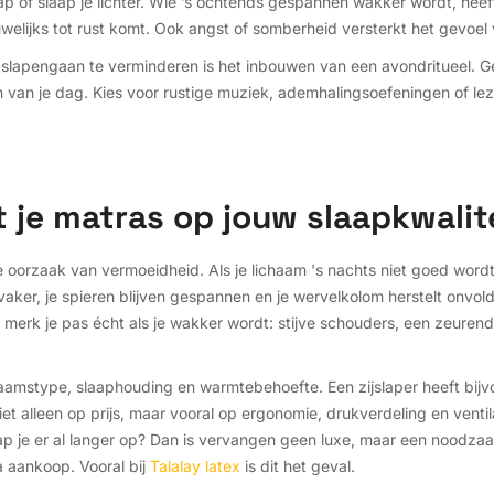
slaap of slaap je lichter. Wie ’s ochtends gespannen wakker wordt, he
welijks tot rust komt. Ook angst of somberheid versterkt het gevoel
 slapengaan te verminderen is het inbouwen van een avondritueel. 
 van je dag. Kies voor rustige muziek, ademhalingsoefeningen of leze
.
t je matras op jouw slaapkwalit
e oorzaak van vermoeidheid. Als je lichaam 's nachts niet goed word
vaker, je spieren blijven gespannen en je wervelkolom herstelt onvold
 merk je pas écht als je wakker wordt: stijve schouders, een zeuren
chaamstype, slaaphouding en warmtebehoefte. Een zijslaper heeft bij
iet alleen op prijs, maar vooral op ergonomie, drukverdeling en venti
aap je er al langer op? Dan is vervangen geen luxe, maar een noodza
na aankoop. Vooral bij
Talalay latex
is dit het geval.