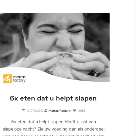
6x eten dat u helpt slapen
Wa
13/01/2020|
Matras Factory
|
19981
6x eten dat u helpt slapen Heeft u last van
Waa
slapeloze nacht? Zie uw voeding dan als onderdeel
wakke