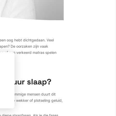
 geen oog hebt dichtgedaan. Veel
slapen? De oorzaken zijn vaak
ing of een verkeerd matras spelen
cht uur slaap?
pen. Bij sommige mensen duurt dit
een harde wekker of plotseling geluid,
e diepe slaapfasen. Als je die fases