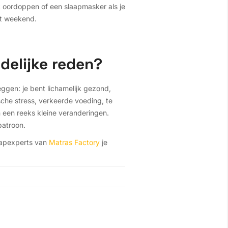
k oordoppen of een slaapmasker als je
et weekend.
idelijke reden?
ggen: je bent lichamelijk gezond,
sche stress, verkeerde voeding, te
n een reeks kleine veranderingen.
spatroon.
laapexperts van
Matras Factory
je