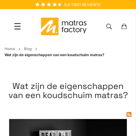
9,6
(
1891
REVIEWS)
☰
Ga
Home
Blog
naar
Wat zijn de eigenschappen van een koudschuim matras?
de
inhoud
Wat zijn de eigenschappen
van een koudschuim matras?