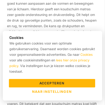
goed kunnen aanpassen aan de vormen en bewegingen
van je lichaam. Hierdoor geeft een koudschuim matras
zeer goede ondersteuning en drukverdeling. Dit helpt om
de druk op gevoelige punten, zoals de schouders, heupen
en rug, te verminderen. De kans op drukpunten en
pijnklachten wordt hiermee aanzienlijk verminderd, wat
bijdraagt aan een diepere en meer herstellende slaap.
Cookies
Bovendien zorgt de gelijkmatige verdeling van het
We gebruiken cookies voor een optimale
lichaamsgewicht ervoor dat de ruggengraat in een
gebruikerservaring. Daarnaast worden cookies gebruikt
natuurlijke positie blijft, wat erg belangrijk is voor een
voor gepersonaliseerde advertenties. Ga naar
Cookies
goede slaaphouding.
voor alle cookieinstellingen en
lees hier onze privacy
policy.
Via instellingen kun je kiezen welke cookies je
Ademend vermogen en
toestaat.
ventilatie
ACCEPTEREN
NAAR INSTELLINGEN
De open celstructuur van koudschuim zorgt voor een
goede luchtcirculatie, wat helpt om warmte en vocht af te
voeren. Dit betekent dat een koudschuim matras koel blijft