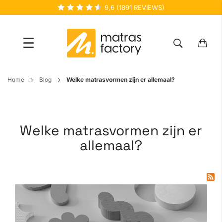
9,6
(
1891
REVIEWS)
☰
Ga
Home
Blog
Welke matrasvormen zijn er allemaal?
naar
de
inhoud
Welke matrasvormen zijn er
allemaal?