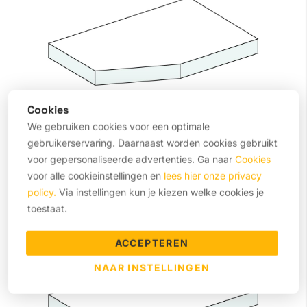
Cookies
We gebruiken cookies voor een optimale
Afschuining met ronding
gebruikerservaring. Daarnaast worden cookies gebruikt
voor gepersonaliseerde advertenties. Ga naar
Cookies
Een combinatie van afschuiningen en afgeronde hoeken
voor alle cookieinstellingen en
lees hier onze privacy
voor maximale flexibiliteit in kleine ruimtes. Perfect om een
policy.
Via instellingen kun je kiezen welke cookies je
matras volledig passend te maken in een hoekopstelling.
toestaat.
ACCEPTEREN
NAAR INSTELLINGEN