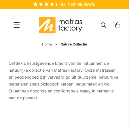
9,6
(
1891
REVIEWS)
☰
Ga
Home
Nature Collectie
naar
de
Ontdek de rustgevende kracht van de natuur met de
inhoud
natuurlijke collectie van Matras Factory. Onze matrassen
en beddengoed zijn vervaardigd uit duurzame, natuurlijke
materialen zoals biologisch katoen, natuurlatex en wol.
Ervaar een gezonde en comfortabele slaap, in harmonie
met de planeet.