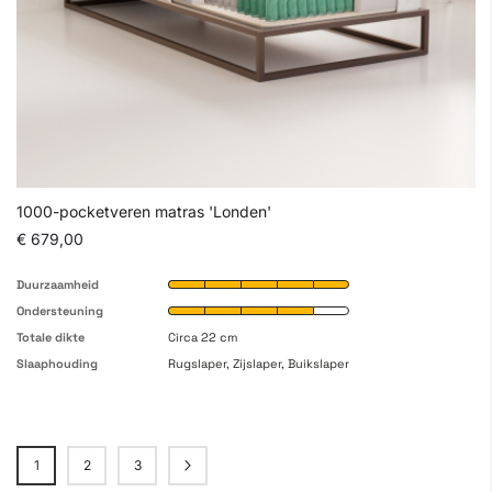
1000-pocketveren matras 'Londen'
€ 679,00
Duurzaamheid
Ondersteuning
Totale dikte
Circa 22 cm
Slaaphouding
Rugslaper, Zijslaper, Buikslaper
Pagina
1
2
3
Pagina
Pagina
Pagina
Volgende
U lees momenteel pagina