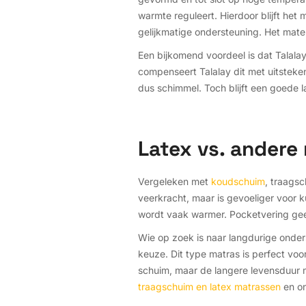
warmte reguleert. Hierdoor blijft het m
gelijkmatige ondersteuning. Het mater
Een bijkomend voordeel is dat Talala
compenseert Talalay dit met uitsteke
dus schimmel. Toch blijft een goede 
Latex vs. andere
Vergeleken met
koudschuim
, traags
veerkracht, maar is gevoeliger voor ku
wordt vaak warmer. Pocketvering geeft
Wie op zoek is naar langdurige onders
keuze. Dit type matras is perfect voor
schuim, maar de langere levensduur 
traagschuim en latex matrassen
en on