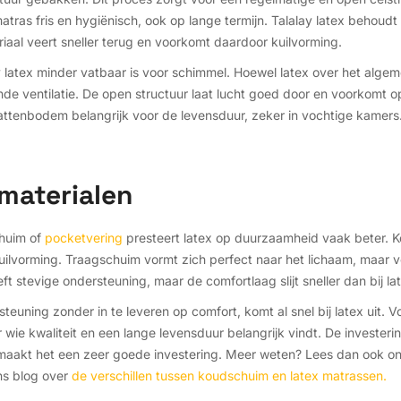
atras fris en hygiënisch, ook op lange termijn. Talalay latex behoudt z
iaal veert sneller terug en voorkomt daardoor kuilvorming.
y latex minder vatbaar is voor schimmel. Hoewel latex over het alg
nde ventilatie. De open structuur laat lucht goed door en voorkomt 
lattenbodem belangrijk voor de levensduur, zeker in vochtige kamers
 materialen
chuim of
pocketvering
presteert latex op duurzaamheid vaak beter. K
ilvorming. Traagschuim vormt zich perfect naar het lichaam, maar verli
 stevige ondersteuning, maar de comfortlaag slijt sneller dan bij la
teuning zonder in te leveren op comfort, komt al snel bij latex uit. 
 wie kwaliteit en een lange levensduur belangrijk vindt. De investeri
maakt het een zeer goede investering. Meer weten? Lees dan ook o
s blog over
de verschillen tussen koudschuim en latex matrassen.