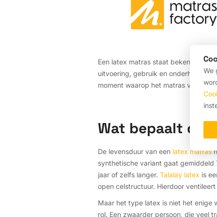
Coo
Een latex matras staat bekend om zij
We g
uitvoering, gebruik en onderhoud. Vee
word
moment waarop het matras vervangen 
Coo
inst
Wat bepaalt de 
De levensduur van een
latex matras
h
synthetische variant gaat gemiddeld 7 
jaar of zelfs langer.
Talalay latex
is ee
open celstructuur. Hierdoor ventileert
Maar het type latex is niet het enige
rol. Een zwaarder persoon, die veel t