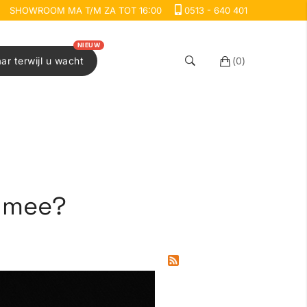
SHOWROOM MA T/M ZA TOT 16:00
0513 - 640 401
NIEUW
aar terwijl u wacht
(
0
)
s mee?