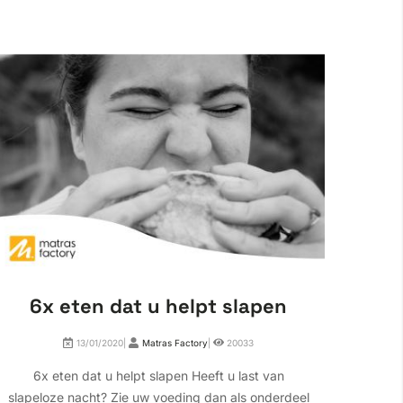
6x eten dat u helpt slapen
Wa
13/01/2020|
Matras Factory
|
20033
6x eten dat u helpt slapen Heeft u last van
Waa
slapeloze nacht? Zie uw voeding dan als onderdeel
wakke