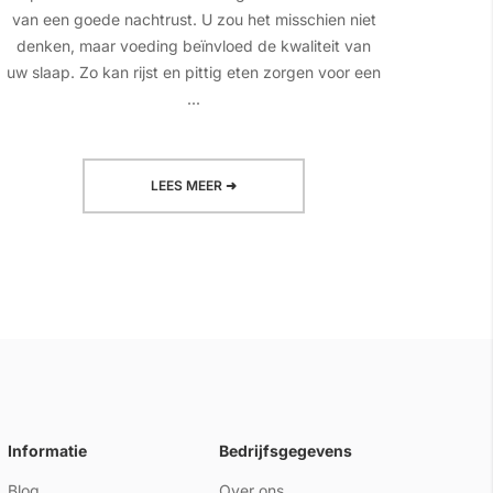
van een goede nachtrust. U zou het misschien niet
het 
denken, maar voeding beïnvloed de kwaliteit van
giste
uw slaap. Zo kan rijst en pittig eten zorgen voor een
sc
...
LEES MEER ➜
Informatie
Bedrijfsgegevens
Blog
Over ons