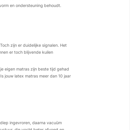
 vorm en ondersteuning behoudt.
Toch zijn er duidelijke signalen. Het
nen er toch blijvende kuilen
 je eigen matras zijn beste tijd gehad
 Is jouw latex matras meer dan 10 jaar
t diep ingevroren, daarna vacuüm
ctuur, die vocht beter afvoert en