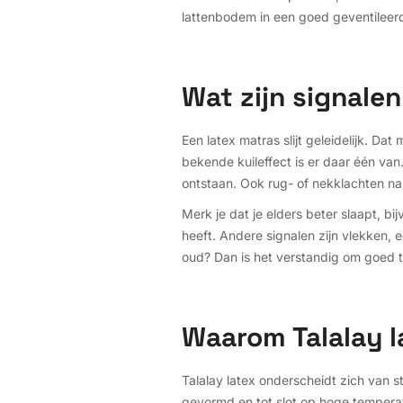
lattenbodem in een goed geventileer
Wat zijn signalen
Een latex matras slijt geleidelijk. Da
bekende kuileffect is er daar één van
ontstaan. Ook rug- of nekklachten na
Merk je dat je elders beter slaapt, bi
heeft. Andere signalen zijn vlekken, 
oud? Dan is het verstandig om goed te
Waarom Talalay l
Talalay latex onderscheidt zich van 
gevormd en tot slot op hoge temperat