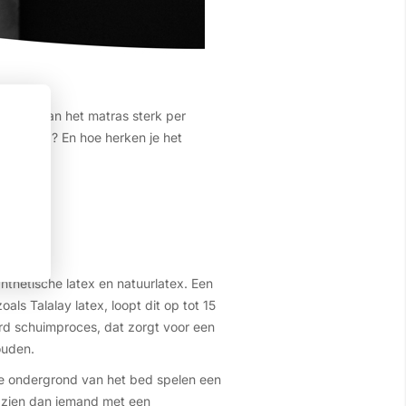
arheid van het matras sterk per
tras goed? En hoe herken je het
ynthetische latex en natuurlatex. Een
ls Talalay latex, loopt dit op tot 15
d schuimproces, dat zorgt voor een
ouden.
n de ondergrond van het bed spelen een
ge zien dan iemand met een