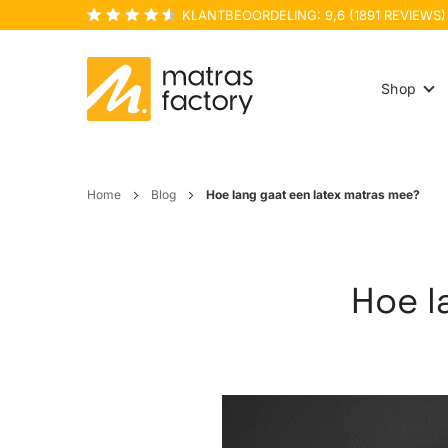
KLANTBEOORDELING:
9,6
(
1891
REVIEWS)
Shop
Home
Blog
Hoe lang gaat een latex matras mee?
Hoe l