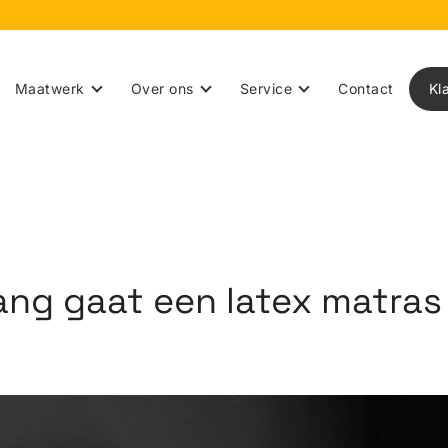
Maatwerk
Over ons
Service
Contact
Kl
ang gaat een latex matra