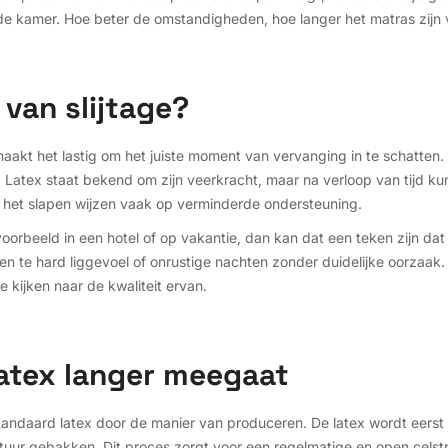
de kamer. Hoe beter de omstandigheden, hoe langer het matras zijn
 van slijtage?
t maakt het lastig om het juiste moment van vervanging in te schatten. 
. Latex staat bekend om zijn veerkracht, maar na verloop van tijd kun
 het slapen wijzen vaak op verminderde ondersteuning.
jvoorbeeld in een hotel of op vakantie, dan kan dat een teken zijn dat
een te hard liggevoel of onrustige nachten zonder duidelijke oorzaak.
 kijken naar de kwaliteit ervan.
atex langer meegaat
standaard latex door de manier van produceren. De latex wordt eers
uur gebakken. Dit proces zorgt voor een regelmatige en open celstru