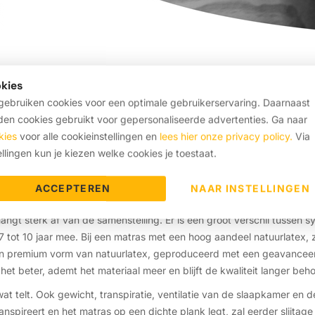
kies
n lange levensduur, comfort en veerkracht. Toch verschilt de houdba
ebruiken cookies voor een optimale gebruikerservaring. Daarnaast
l mensen komen al snel uit bij de vraag: hoe lang blijft een latex ma
en cookies gebruikt voor gepersonaliseerde advertenties. Ga naar
moet worden? Onze experts vertellen er alles over.
kies
voor alle cookieinstellingen en
lees hier onze privacy policy.
Via
ellingen kun je kiezen welke cookies je toestaat.
levensduur?
ACCEPTEREN
NAAR INSTELLINGEN
angt sterk af van de samenstelling. Er is een groot verschil tussen s
tot 10 jaar mee. Bij een matras met een hoog aandeel natuurlatex, zoa
n premium vorm van natuurlatex, geproduceerd met een geavanceer
 het beter, ademt het materiaal meer en blijft de kwaliteit langer beh
 wat telt. Ook gewicht, transpiratie, ventilatie van de slaapkamer e
ranspireert en het matras op een dichte plank legt, zal eerder slijta