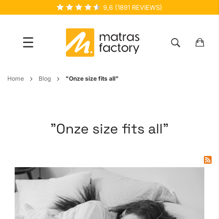
9,6
(
1891
REVIEWS)
☰
Ga
Home
Blog
"Onze size fits all"
naar
de
inhoud
"Onze size fits all"