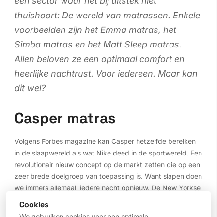
een sector waar het bij uitstek niet
thuishoort: De wereld van matrassen. Enkele
voorbeelden zijn het Emma matras, het
Simba matras en het Matt Sleep matras.
Allen beloven ze een optimaal comfort en
heerlijke nachtrust. Voor iedereen. Maar kan
dit wel?
Casper matras
Volgens Forbes magazine kan Casper hetzelfde bereiken
in de slaapwereld als wat Nike deed in de sportwereld. Een
revolutionair nieuw concept op de markt zetten die op een
zeer brede doelgroep van toepassing is. Want slapen doen
we immers allemaal, iedere nacht opnieuw. De New Yorkse
ondernemers van Casper nemen het op tegen grote
Cookies
matrasmerken als
M Line
en Hästens. En die strijd is nog
We gebruiken cookies voor een optimale