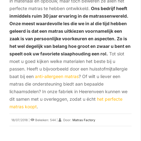
in materiaal en opbouw, maar toch beweren ze allen hét
perfecte matras te hebben ontwikkeld.
Ons bedrijf heeft
inmiddels ruim 30 jaar ervaring in de matrassenwereld.
Onze meest waardevolle les die we in al die tijd hebben
geleerd is dat een matras uitkiezen voornamelijk een
zaak is van persoonlijke voorkeuren en aspecten. Zo is
het wel degelijk van belang hoe groot en zwaar u bent en
speelt ook uw favoriete slaaphouding een rol.
Tot slot
moet u goed kijken welke materialen het beste bij u
passen. Heeft u bijvoorbeeld door een huisstofmijtallergie
baat bij een
anti-allergeen matras
? Of wilt u liever een
matras die ondersteuning biedt aan bepaalde
lichaamsdelen? In onze fabriek in Heerenveen kunnen we
dit samen met u overleggen, zodat u écht
het perfecte
matras koopt
.
18/07/2018
|
Bekeken: 544
|
Door:
Matras Factory