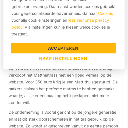
niet zomaar gewonnen, omdat de matrassenmarkt een vrij
gebruikerservaring. Daarnaast worden cookies gebruikt
lastige markt is voor nieuwkomers.
voor gepersonaliseerde advertenties. Ga naar
Cookies
voor alle cookieinstellingen en
lees hier onze privacy
Mattsleeps matras
policy.
Via instellingen kun je kiezen welke cookies je
toestaat.
In Nederland en de rest van Europa is dezelfde trend van
‘een matras voor iedereen’ nu ook te zien. Vele startups
ACCEPTEREN
hopen dat hun onderneming een succes wordt door
NAAR INSTELLINGEN
hetzelfde concept als Casper te hanteren. Zo is er
bijvoorbeeld het Nederlandse Mattsleeps. Deze startup
verkoopt het Mattmatrass met een goed verhaal op de
website. Voor 350 euro krijg je een Matt thuisgestuurd. De
makers claimen het perfecte matras te hebben gemaakt
waar je, als je er eenmaal op hebt geslapen, niet meer
zonder wilt.
De onderneming is vooral gericht op de jongere generatie
en laat dit sterk doorschemeren in het taalgebruik op de
website. Zo wordt er geschreven vanuit de eerste persoon