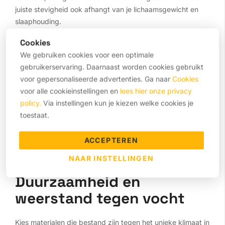
juiste stevigheid ook afhangt van je lichaamsgewicht en
slaaphouding.
Cookies
Materiaalkeuze: Schuim of
We gebruiken cookies voor een optimale
pocketveren
gebruikerservaring. Daarnaast worden cookies gebruikt
voor gepersonaliseerde advertenties. Ga naar
Cookies
voor alle cookieinstellingen en
lees hier onze privacy
Caravanmatrassen zijn meestal gemaakt van koudschuim
policy.
Via instellingen kun je kiezen welke cookies je
of pocketveren. Schuimmatrassen bieden uitstekende
toestaat.
drukverlichting en passen zich goed aan de vorm van je
lichaam aan.
Koudschuim matrassen
zorgen voor een
traditioneel verend gevoel en hebben meestal een betere
ACCEPTEREN
luchtstroom, wat ze koeler maakt om op te slapen.
NAAR INSTELLINGEN
Duurzaamheid en
weerstand tegen vocht
Kies materialen die bestand zijn tegen het unieke klimaat in