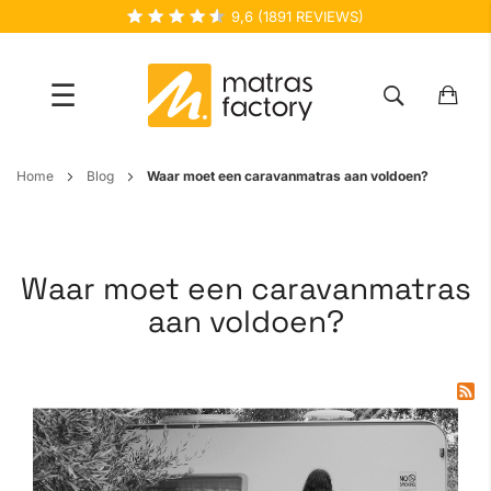
9,6
(
1891
REVIEWS)
☰
Ga
Home
Blog
Waar moet een caravanmatras aan voldoen?
naar
de
inhoud
Waar moet een caravanmatras
aan voldoen?