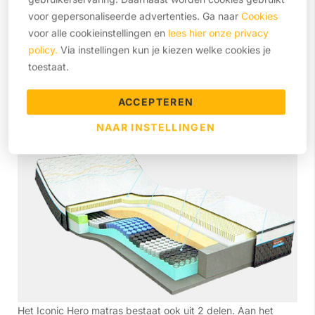
Eco-friendly Lyocell tijk (matrashoes)
voor gepersonaliseerde advertenties. Ga naar
Cookies
Talalay latex toplaag
voor alle cookieinstellingen en
lees hier onze privacy
policy.
Via instellingen kun je kiezen welke cookies je
Contour Support
toestaat.
Profiled HR foam (koudschuim)
ACCEPTEREN
Iconic Hero Matras
NAAR INSTELLINGEN
Het Iconic Hero matras bestaat ook uit 2 delen. Aan het