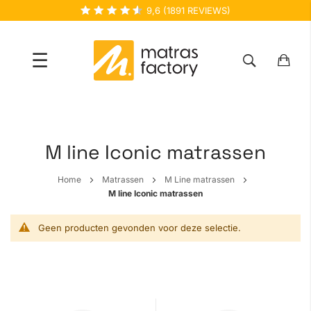
9,6
(
1891
REVIEWS)
☰
Ga
naar
de
M line Iconic matrassen
inhoud
Home
Matrassen
M Line matrassen
M line Iconic matrassen
Geen producten gevonden voor deze selectie.