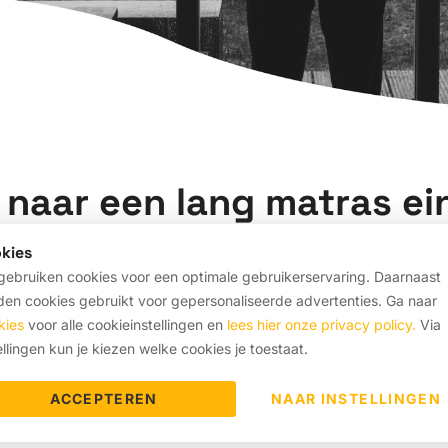
naar een lang matras ein
erschil maken
kies
ebruiken cookies voor een optimale gebruikerservaring. Daarnaast
en cookies gebruikt voor gepersonaliseerde advertenties. Ga naar
n het vinden van een passend matras een frustrerende zoektocht zijn
kies
voor alle cookieinstellingen en
lees hier onze privacy policy.
Via
ldoen vaak niet aan de eisen van langere slapers. Bij Matras Facto
ellingen kun je kiezen welke cookies je toestaat.
 is maatwerk. Van de lengte en breedte tot de kern, comfortzones en
ACCEPTEREN
NAAR INSTELLINGEN