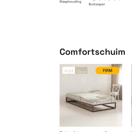
Slaaphouding
Buikslaper
Comfortschuim
FIRM