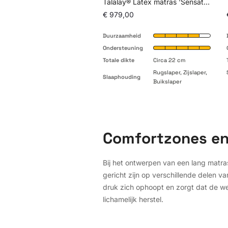
Talalay® Latex matras 'Sensation Firm'
€ 979,00
Duurzaamheid
Ondersteuning
Totale dikte
Circa 22 cm
Rugslaper, Zijslaper,
Slaaphouding
Buikslaper
Comfortzones en
Bij het ontwerpen van een lang matra
gericht zijn op verschillende delen 
druk zich ophoopt en zorgt dat de wer
lichamelijk herstel.