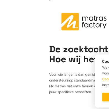
De zoektocht 
Hoe wij het v
Coo
We g
word
Voor wie langer is dan gemiddeld, ka
Coo
ondersteuning: standaardmatrassen vo
inst
Elk matras dat onze fabriek verlaat,
jouw specifieke behoeften.