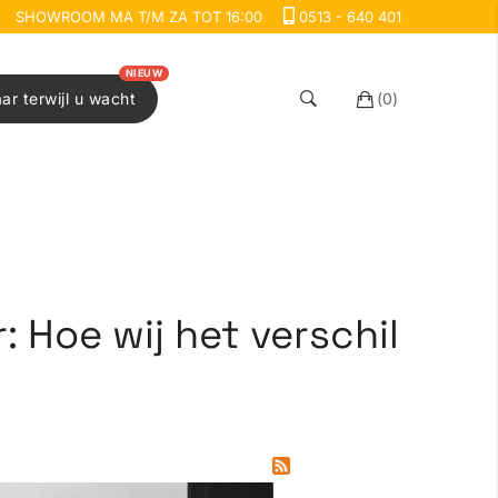
SHOWROOM MA T/M ZA TOT 16:00
0513 - 640 401
NIEUW
aar terwijl u wacht
(
0
)
 Hoe wij het verschil