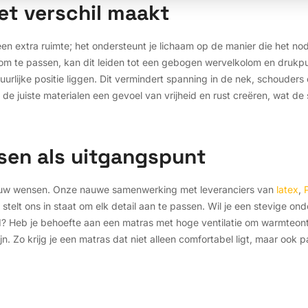
et verschil maakt
en extra ruimte; het ondersteunt je lichaam op de manier die het nod
n om te passen, kan dit leiden tot een gebogen wervelkolom en drukp
atuurlijke positie liggen. Dit vermindert spanning in de nek, schoude
 juiste materialen een gevoel van vrijheid en rust creëren, wat de s
sen als uitgangspunt
 jouw wensen. Onze nauwe samenwerking met leveranciers van
latex
,
 stelt ons in staat om elk detail aan te passen. Wil je een stevige o
d? Heb je behoefte aan een matras met hoge ventilatie om warmteont
. Zo krijg je een matras dat niet alleen comfortabel ligt, maar ook pas