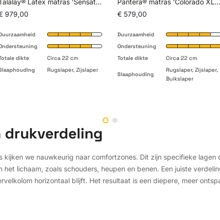
Talalay® Latex matras 'Sensation Medium'
Pantera® matras 'Colorado XL Fi
€ 979,00
€ 579,00
Duurzaamheid
Duurzaamheid
Ondersteuning
Ondersteuning
Totale dikte
Circa 22 cm
Totale dikte
Circa 22 cm
Slaaphouding
Rugslaper, Zijslaper
Rugslaper, Zijslaper,
Slaaphouding
Buikslaper
 drukverdeling
s kijken we nauwkeurig naar comfortzones. Dit zijn specifieke lagen
van het lichaam, zoals schouders, heupen en benen. Een juiste verde
velkolom horizontaal blijft. Het resultaat is een diepere, meer onts