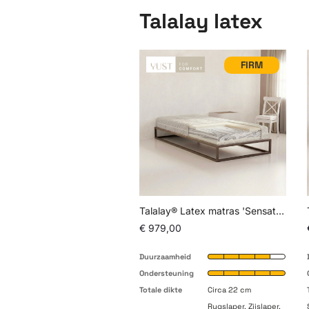
Talalay latex
FIRM
Talalay® Latex matras 'Sensation Firm'
€ 979,00
Duurzaamheid
Ondersteuning
Totale dikte
Circa 22 cm
Rugslaper, Zijslaper,