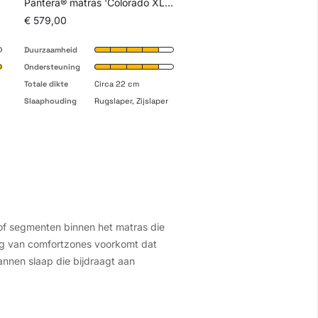
rm'
Pantera® matras 'Colorado XL Medium'
€ 579,00
€ 579,00
Duurzaamheid
Duurzaamheid
Ondersteuning
Ondersteuning
Totale dikte
Circa 22 cm
Totale dikte
Circa 22 cm
Slaaphouding
Rugslaper, Zijslaper
Slaaphouding
Rugslaper, Zij
 of segmenten binnen het matras die
ling van comfortzones voorkomt dat
pannen slaap die bijdraagt aan