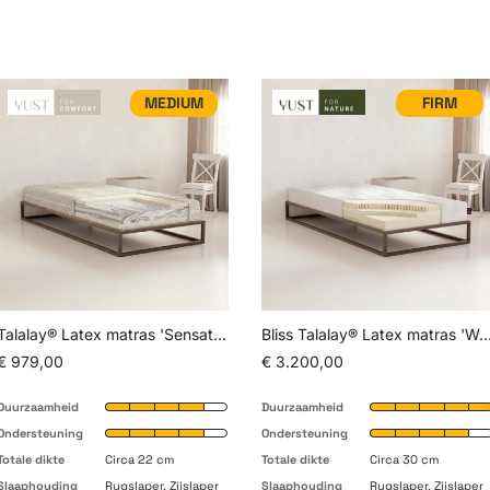
MEDIUM
FIRM
Talalay® Latex matras 'Sensation Medium'
Bliss Talalay® Latex matras 'Worlds B
€ 979,00
€ 3.200,00
Duurzaamheid
Duurzaamheid
Ondersteuning
Ondersteuning
Totale dikte
Circa 22 cm
Totale dikte
Circa 30 cm
Slaaphouding
Rugslaper, Zijslaper
Slaaphouding
Rugslaper, Zijslaper